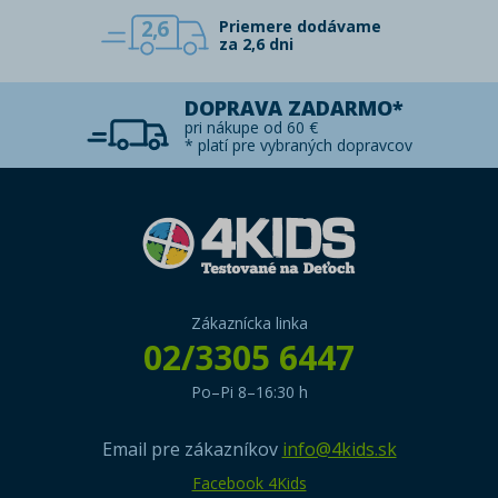
2,6
Priemere dodávame
za 2,6 dni
DOPRAVA ZADARMO*
pri nákupe od 60 €
* platí pre vybraných dopravcov
Zákaznícka linka
02/3305 6447
Po–Pi 8–16:30 h
Email pre zákazníkov
info@4kids.sk
Facebook 4Kids