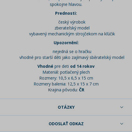
spokojne hlavou.
Prednosti:
český výrobok
zberateľský model
vybavený mechanickým strojčekom na kľúčik
Upozornění:
nejedná se o hračku
vhodné pro starší děti jako zajímavý sběratelský model
Vhodné
pre deti
od 14 rokov
Materiál: potlačený plech
Rozmery: 10,5 x 6,5 x 15 cm
Rozmery balenia: 12,5 x 15 x 7 cm
Krajina pôvodu:
ČR
OTÁZKY
ODOSLAŤ ODKAZ