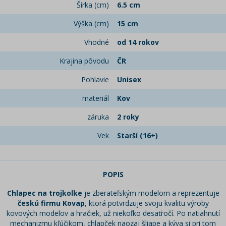
Šírka (cm)
6.5 cm
Výška (cm)
15 cm
Vhodné
od 14 rokov
Krajina pôvodu
ČR
Pohlavie
Unisex
materiál
Kov
záruka
2 roky
Vek
Starší (16+)
POPIS
Chlapec na trojkolke
je zberateľským modelom a reprezentuje
českú firmu Kovap
, ktorá potvrdzuje svoju kvalitu výroby
kovových modelov a hračiek, už niekoľko desaťročí. Po natiahnutí
mechanizmu kľúčikom, chlapček naozaj šliape a kýva si pri tom