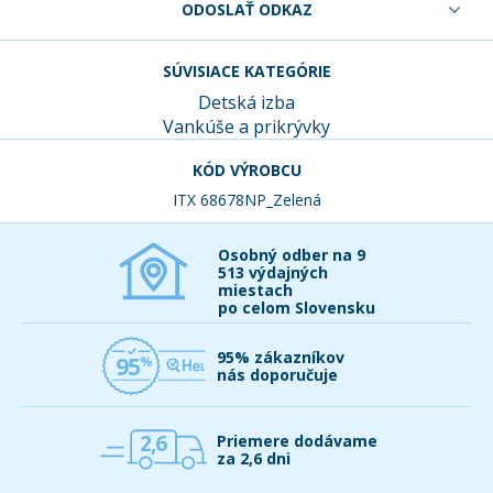
ODOSLAŤ ODKAZ
SÚVISIACE KATEGÓRIE
Detská izba
Vankúše a prikrývky
KÓD VÝROBCU
ITX 68678NP_Zelená
Osobný odber na 9
513 výdajných
miestach
po celom Slovensku
95% zákazníkov
95
nás doporučuje
2,6
Priemere dodávame
za 2,6 dni