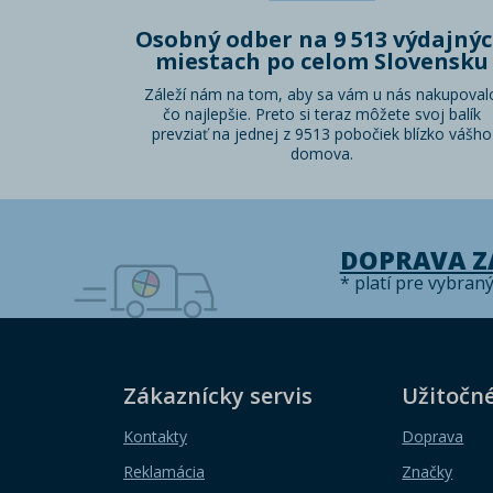
Osobný odber na 9 513 výdajný
miestach po celom Slovensku
Záleží nám na tom, aby sa vám u nás nakupoval
čo najlepšie. Preto si teraz môžete svoj balík
prevziať na jednej z 9513 pobočiek blízko vášho
domova.
DOPRAVA 
* platí pre vybran
Zákaznícky servis
Užitočn
Kontakty
Doprava
Reklamácia
Značky