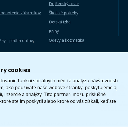
Dojčenský tovar
hodnotenie zákazníkov
Školské potreby
Detská izba
Knihy
Odevy a kozmetika
ay - platba online
,
ry cookies
ovanie funkcií sociálnych médií a analýzu návštevnosti
om, ako používate naše webové stránky, poskytujeme aj
, inzercie a analýzy. Títo partneri môžu príslušné
toré ste im poskytli alebo ktoré od vás získali, keď ste
sk
|
LEGO, logo LEGO a minifigúrka sú ochrannými známkami spoločnosti LEG