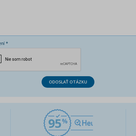
ní *
ODOSLAŤ OTÁZKU
95