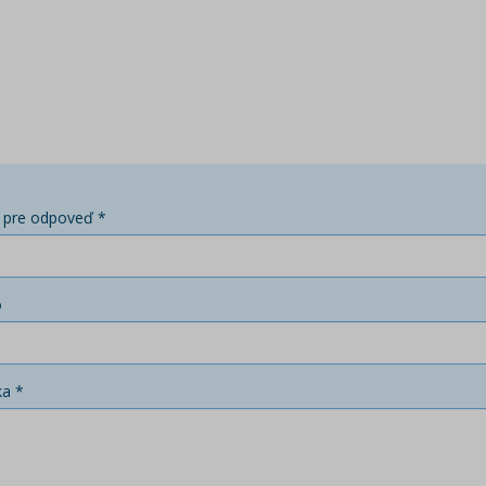
 pre odpoveď *
o
ka *