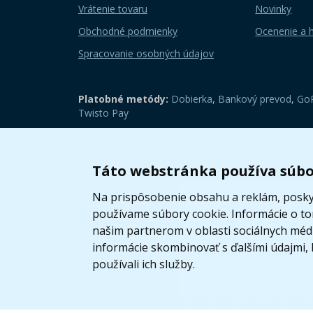
Vrátenie tovaru
Novinky
Obchodné podmienky
Ocenenie a 
Spracovanie osobných údajov
Platobné metódy:
Dobierka
,
Bankový prevod
,
GoP
Twisto Pay
Zobraziť mobilnú verziu
Táto webstránka používa súbo
Na prispôsobenie obsahu a reklám, poskyt
používame súbory cookie. Informácie o t
našim partnerom v oblasti sociálnych médií
informácie skombinovať s ďalšími údajmi, k
používali ich služby.
© 2005 - 2026 Copyright 4kids.