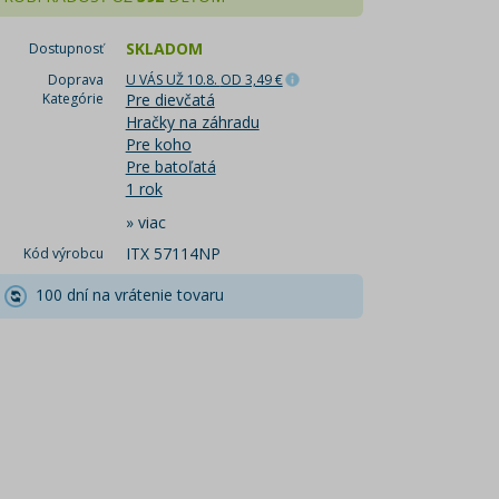
SKLADOM
Dostupnosť
Doprava
U VÁS UŽ 10.8.
OD 3,49 €
Kategórie
Pre dievčatá
Hračky na záhradu
Pre koho
Pre batoľatá
1 rok
»
viac
ITX 57114NP
Kód výrobcu
100 dní na vrátenie tovaru