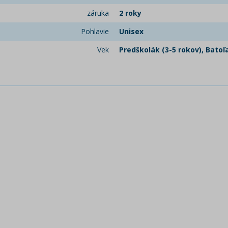
záruka
2 roky
Pohlavie
Unisex
Vek
Predškolák (3-5 rokov), Batoľa