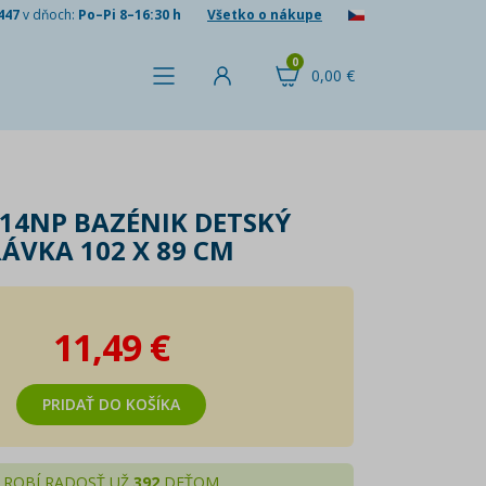
447
v dňoch:
Po–Pi 8–16:30 h
Všetko o nákupe
0
0,00 €
114NP BAZÉNIK DETSKÝ
VKA 102 X 89 CM
11,49 €
PRIDAŤ DO KOŠÍKA
ROBÍ RADOSŤ UŽ
392
DEŤOM