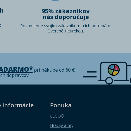
ch
95% zákazníkov
nás doporučuje
o
Rozumieme svojim zákazníkom a ich potrebám.
Overené Heurekou.
ZADARMO*
pri nákupe od 60 €
ých dopravcov
é informácie
Ponuka
LEGO®
Hračky a hry