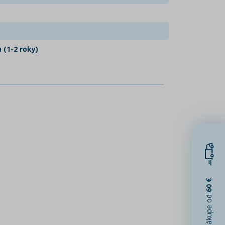
 (1-2 roky)
60 €
pri nákupe od