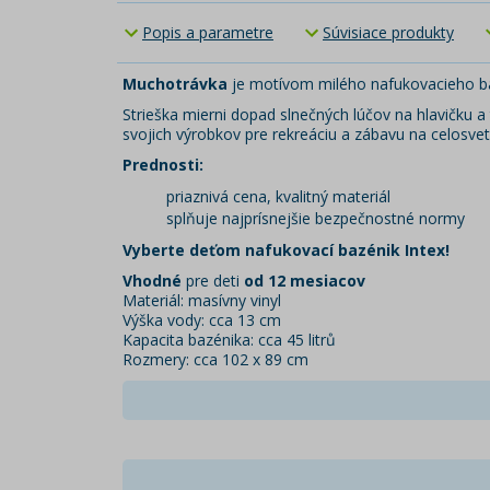
Popis a parametre
Súvisiace produkty
Muchotrávka
je motívom milého nafukovacieho ba
Strieška mierni dopad slnečných lúčov na hlavičku a
svojich výrobkov pre rekreáciu a zábavu na celosvet
Prednosti:
priaznivá cena, kvalitný materiál
splňuje najprísnejšie bezpečnostné normy
Vyberte deťom nafukovací bazénik Intex!
Vhodné
pre deti
od 12 mesiacov
Materiál: masívny vinyl
Výška vody: cca 13 cm
Kapacita bazénika: cca 45 litrů
Rozmery: cca 102 x 89 cm