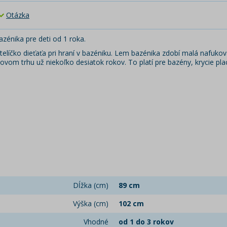
Otázka
zénika pre deti od 1 roka.
 telíčko dieťaťa pri hraní v bazéniku. Lem bazénika zdobí malá nafuko
ovom trhu už niekoľko desiatok rokov. To platí pre bazény, krycie pl
Dĺžka (cm)
89 cm
Výška (cm)
102 cm
Vhodné
od 1 do 3 rokov