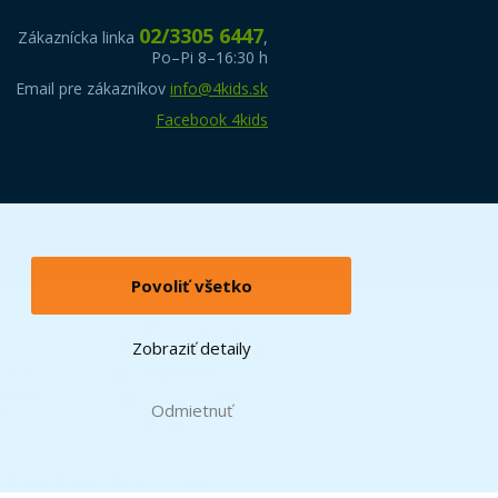
02/3305 6447
Zákaznícka linka
,
Po–Pi 8–16:30 h
Email pre zákazníkov
info@4kids.sk
Facebook 4kids
Povoliť všetko
Zobraziť detaily
Odmietnuť
O Group. © 2024 The LEGO Group.