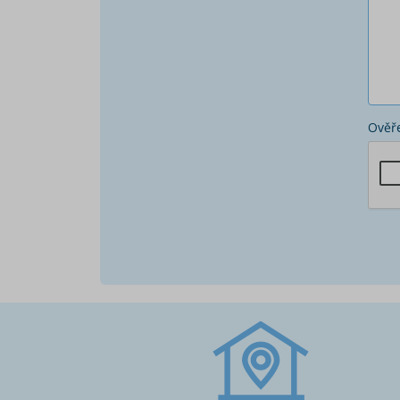
Ověře