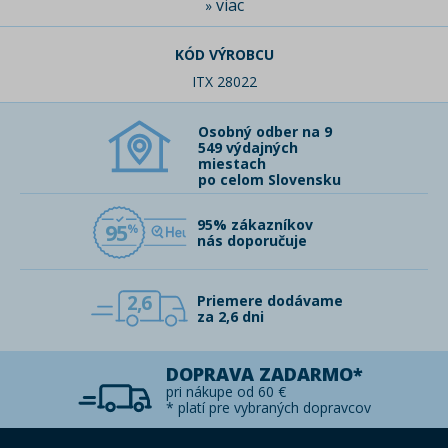
viac
»
KÓD VÝROBCU
ITX 28022
Osobný odber na 9
549 výdajných
miestach
po celom Slovensku
95% zákazníkov
95
nás doporučuje
2,6
Priemere dodávame
za 2,6 dni
DOPRAVA ZADARMO*
pri nákupe od 60 €
* platí pre vybraných dopravcov