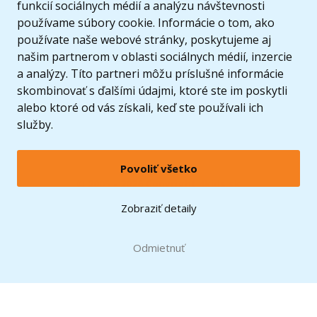
funkcií sociálnych médií a analýzu návštevnosti
používame súbory cookie. Informácie o tom, ako
používate naše webové stránky, poskytujeme aj
našim partnerom v oblasti sociálnych médií, inzercie
a analýzy. Títo partneri môžu príslušné informácie
skombinovať s ďalšími údajmi, ktoré ste im poskytli
alebo ktoré od vás získali, keď ste používali ich
služby.
Povoliť všetko
© 2005 - 2026 Copyright 4kids.sk
LEGO, logo LEGO a minifigúrka sú ochrannými známkami spoločnosti LEGO Group. ©
Zobraziť detaily
2024 The LEGO Group.
Tieto internetové stránky používajú súbory cookie. Viac informácií
tu
.
Doprava zadarmo
Odmietnuť
pri nákupe od
60 €*
Zobraziť verziu pre desktop
Hračky môžete mať už
12.8.
* platí pre vybraných dopravcov