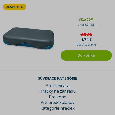
ZĽAVA 41 %
SKLADOM
U vás už 12.8.
8,08 €
4,74 €
Ušetříte 3,34 €
Do košíka
SÚVISIACE KATEGÓRIE
Pre dievčatá
Hračky na záhradu
Pre koho
Pre predškolákov
Kategórie hračiek