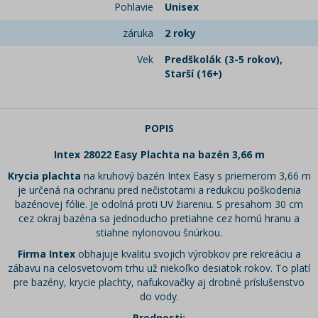
Pohlavie
Unisex
záruka
2 roky
Vek
Predškolák (3-5 rokov),
Starší (16+)
POPIS
Intex 28022 Easy Plachta na bazén 3,66 m
Krycia plachta
na kruhový bazén Intex Easy s priemerom 3,66 m
je určená na ochranu pred nečistotami a redukciu poškodenia
bazénovej fólie. Je odolná proti UV žiareniu. S presahom 30 cm
cez okraj bazéna sa jednoducho pretiahne cez hornú hranu a
stiahne nylonovou šnúrkou.
Firma Intex
obhajuje kvalitu svojich výrobkov pre rekreáciu a
zábavu na celosvetovom trhu už niekoľko desiatok rokov. To platí
pre bazény, krycie plachty, nafukovačky aj drobné príslušenstvo
do vody.
Prednosti: