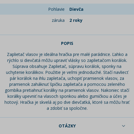
Pohlavie
Dievča
záruka
2 roky
POPIS
Zaplietač vlasov je ideálna hračka pre malé parádnice. Ľahko a
rýchlo si dievčatá môžu upraviť vlásky so zaplietačom korálok.
Súprava obsahuje Zaplietač, súpravu korálok, sponky na
uchytenie korálikov. Použitie je veľmi jednoduché. Stačí navliecť
pár korálok na ihlu zapletača, uchopiť pramienok vlasov, za
pramienok zaháknuť špičku zaplietača a pomocou zeleného
gombíka pretiahnuť korálky na pramienok vlasov. Nakoniec stačí
korálky upevniť na vlasoch sponkou alebo gumičkou a účes je
hotový. Hračka je skvelá aj po dve dievčatká, ktoré sa môžu hrať
a zdobiť sa spoločne.
OTÁZKY