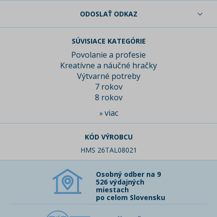
ODOSLAŤ ODKAZ
SÚVISIACE KATEGÓRIE
Povolanie a profesie
Kreatívne a náučné hračky
Výtvarné potreby
7 rokov
8 rokov
viac
»
KÓD VÝROBCU
HMS 26TAL08021
Osobný odber na 9
526 výdajných
miestach
po celom Slovensku