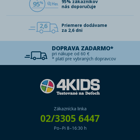
95% zákazníkov
95
nás doporučuje
2,6
Priemere dodávame
za 2,6 dni
DOPRAVA ZADARMO*
pri nákupe od 60 €
* platí pre vybraných dopravcov
Zákaznícka linka
02/3305 6447
Po–Pi 8–16:30 h