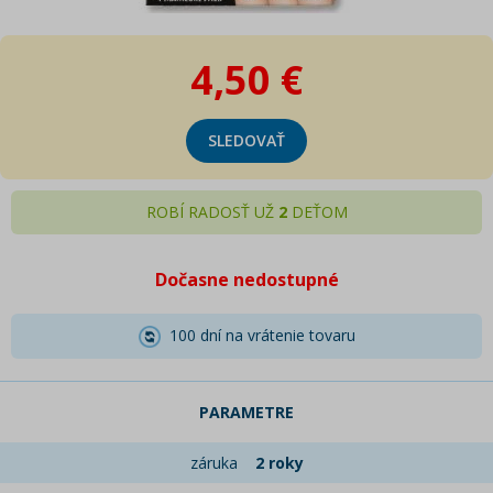
4,50 €
SLEDOVAŤ
ROBÍ RADOSŤ UŽ
2
DEŤOM
Dočasne nedostupné
100 dní na vrátenie tovaru
PARAMETRE
záruka
2 roky