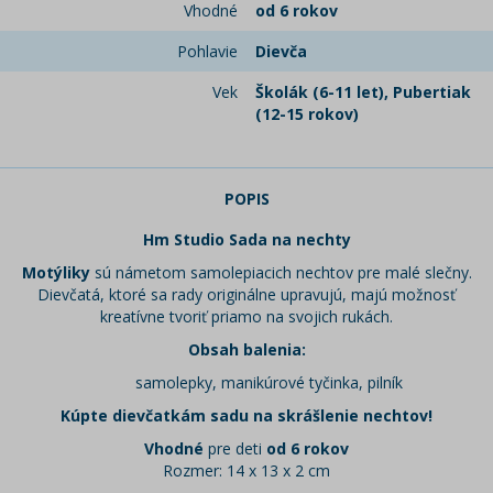
Vhodné
od 6 rokov
Pohlavie
Dievča
Vek
Školák (6-11 let), Pubertiak
(12-15 rokov)
POPIS
Hm Studio Sada na nechty
Motýliky
sú námetom samolepiacich nechtov pre malé slečny.
Dievčatá, ktoré sa rady originálne upravujú, majú možnosť
kreatívne tvoriť priamo na svojich rukách.
Obsah balenia:
samolepky, manikúrové tyčinka, pilník
Kúpte dievčatkám sadu na skrášlenie nechtov!
Vhodné
pre deti
od 6 rokov
Rozmer: 14 x 13 x 2 cm