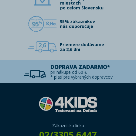
miestach
po celom Slovensku
95% zákazníkov
95
nás doporučuje
2,6
Priemere dodávame
za 2,6 dni
DOPRAVA ZADARMO*
pri nákupe od 60 €
* platí pre vybraných dopravcov
Zákaznícka linka
02/3305 6447