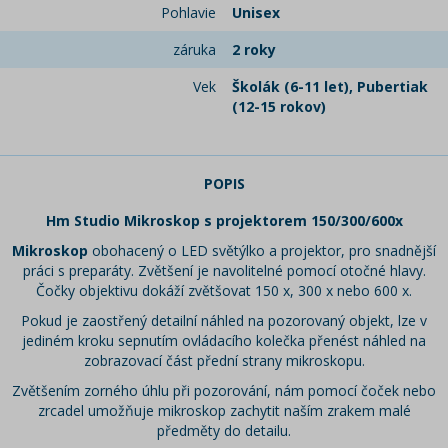
Pohlavie
Unisex
záruka
2 roky
Vek
Školák (6-11 let), Pubertiak
(12-15 rokov)
POPIS
Hm Studio Mikroskop s projektorem 150/300/600x
Mikroskop
obohacený o LED světýlko a projektor, pro snadnější
práci s preparáty. Zvětšení je navolitelné pomocí otočné hlavy.
Čočky objektivu dokáží zvětšovat 150 x, 300 x nebo 600 x.
Pokud je zaostřený detailní náhled na pozorovaný objekt, lze v
jediném kroku sepnutím ovládacího kolečka přenést náhled na
zobrazovací část přední strany mikroskopu.
Zvětšením zorného úhlu při pozorování, nám pomocí čoček nebo
zrcadel umožňuje mikroskop zachytit naším zrakem malé
předměty do detailu.