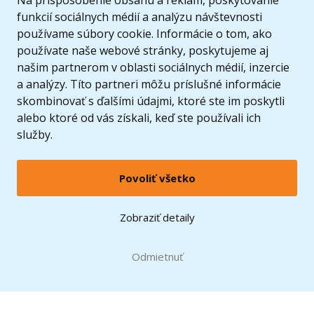
Na prispôsobenie obsahu a reklám, poskytovanie
funkcií sociálnych médií a analýzu návštevnosti
používame súbory cookie. Informácie o tom, ako
používate naše webové stránky, poskytujeme aj
našim partnerom v oblasti sociálnych médií, inzercie
a analýzy. Títo partneri môžu príslušné informácie
skombinovať s ďalšími údajmi, ktoré ste im poskytli
alebo ktoré od vás získali, keď ste používali ich
služby.
Povoliť všetko
© 2005 - 2026 Copyright 4kids.sk
LEGO, logo LEGO a minifigúrka sú ochrannými známkami spoločnosti LEGO Group. ©
Zobraziť detaily
2024 The LEGO Group.
Tieto internetové stránky používajú súbory cookie. Viac informácií
tu
.
Doprava zadarmo
Odmietnuť
pri nákupe od
60 €*
Zobraziť verziu pre desktop
Hračky môžete mať už
11.8.
* platí pre vybraných dopravcov