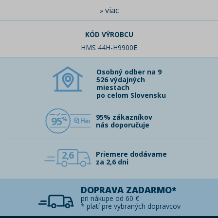
viac
»
KÓD VÝROBCU
HMS 44H-H9900E
Osobný odber na 9
526 výdajných
miestach
po celom Slovensku
95% zákazníkov
95
nás doporučuje
2,6
Priemere dodávame
za 2,6 dni
DOPRAVA ZADARMO*
pri nákupe od 60 €
* platí pre vybraných dopravcov