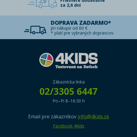
2,6
Priemere dodávame
za 2,6 dni
DOPRAVA ZADARMO*
pri nákupe od 60 €
* platí pre vybraných dopravcov
Zákaznícka linka
02/3305 6447
Po–Pi 8–16:30 h
Email pre zákazníkov
info@4kids.sk
Facebook 4Kids