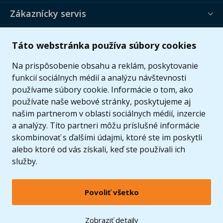
Zákaznícky servis
Užitočné informácie
Táto webstránka používa súbory cookies
Ponuka
Na prispôsobenie obsahu a reklám, poskytovanie
funkcií sociálnych médií a analýzu návštevnosti
používame súbory cookie. Informácie o tom, ako
používate naše webové stránky, poskytujeme aj
našim partnerom v oblasti sociálnych médií, inzercie
a analýzy. Títo partneri môžu príslušné informácie
skombinovať s ďalšími údajmi, ktoré ste im poskytli
alebo ktoré od vás získali, keď ste používali ich
služby.
Povoliť všetko
© 2005 - 2026 Copyright 4kids.sk
LEGO, logo LEGO a minifigúrka sú ochrannými známkami spoločnosti LEGO Group. ©
Zobraziť detaily