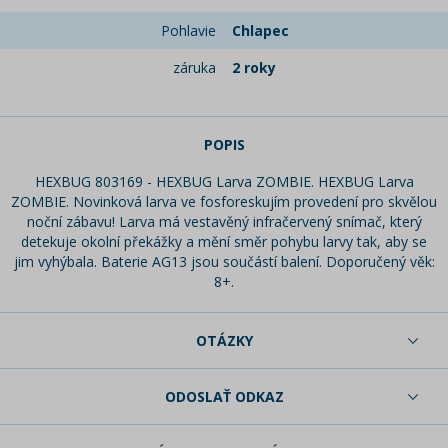
Pohlavie
Chlapec
záruka
2 roky
POPIS
HEXBUG 803169 - HEXBUG Larva ZOMBIE. HEXBUG Larva
ZOMBIE. Novinková larva ve fosforeskujím provedení pro skvělou
noční zábavu! Larva má vestavěný infračervený snímač, který
detekuje okolní překážky a mění směr pohybu larvy tak, aby se
jim vyhýbala. Baterie AG13 jsou součástí balení. Doporučený věk:
8+.
OTÁZKY
ODOSLAŤ ODKAZ