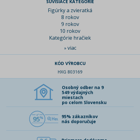
SÚVISIACE KATEGÓRIE
Figúrky a zvieratká
8 rokov
9 rokov
10 rokov
Kategórie hračiek
viac
»
KÓD VÝROBCU
HXG 803169
Osobný odber na 9
549 výdajných
miestach
po celom Slovensku
95% zákazníkov
95
nás doporučuje