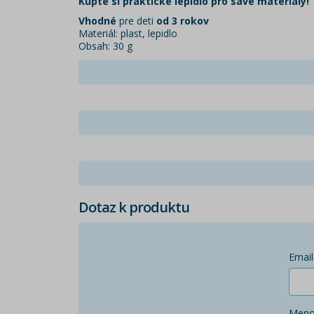
Kúpte si praktické lepidlo pro savé materiály!
Vhodné
pre deti
od 3 rokov
Materiál: plast, lepidlo
Obsah: 30 g
Dotaz k produktu
Email
Men