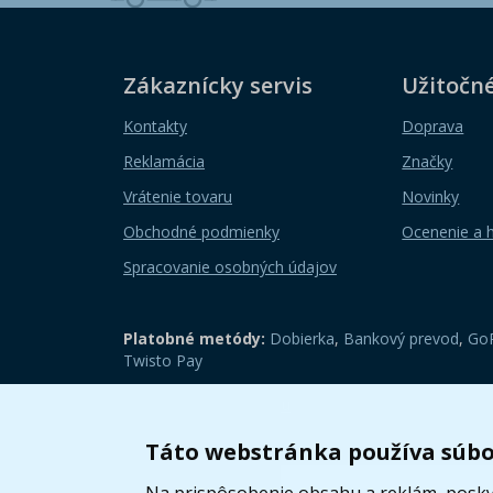
Zákaznícky servis
Užitočn
Kontakty
Doprava
Reklamácia
Značky
Vrátenie tovaru
Novinky
Obchodné podmienky
Ocenenie a 
Spracovanie osobných údajov
Platobné metódy:
Dobierka
,
Bankový prevod
,
GoP
Twisto Pay
Zobraziť mobilnú verziu
Táto webstránka používa súbo