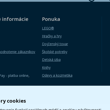
é informácie
Ponuka
LEGO®
Hračky a hry
Dojčenský tovar
hodnotenie zákazníkov
Školské potreby
Detská izba
Knihy
Odevy a kozmetika
ay - platba online
,
ry cookies