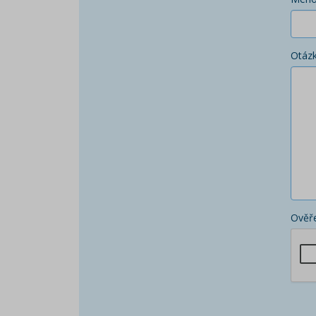
Otáz
Ověře