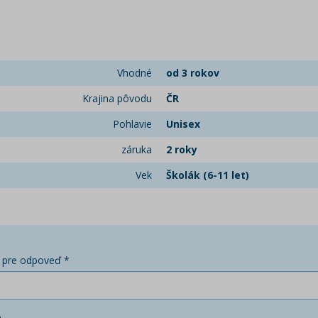
Vhodné
od 3 rokov
Krajina pôvodu
ČR
Pohlavie
Unisex
záruka
2 roky
Vek
Školák (6-11 let)
 pre odpoveď *
o