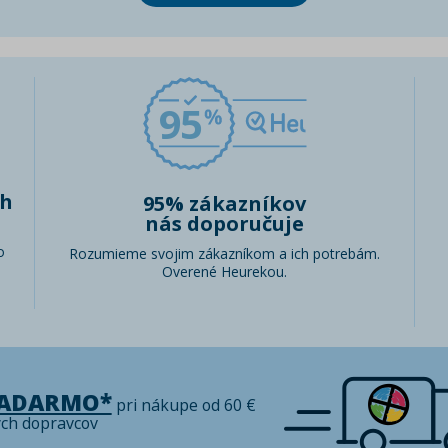
95
ch
95% zákazníkov
nás doporučuje
o
Rozumieme svojim zákazníkom a ich potrebám.
Overené Heurekou.
ZADARMO*
pri nákupe od 60 €
ých dopravcov