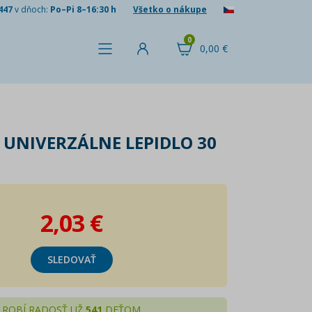
447
v dňoch:
Po–Pi 8–16:30 h
Všetko o nákupe
0
0,00 €
 UNIVERZÁLNE LEPIDLO 30
2,03 €
SLEDOVAŤ
ROBÍ RADOSŤ UŽ
541
DEŤOM