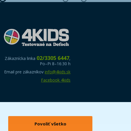
02/3305 6447
Zákaznícka linka
,
Po–Pi 8–16:30 h
Email pre zákazníkov
info@4kids.sk
Facebook 4kids
Povoliť všetko