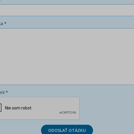
ka *
ní *
ODOSLAŤ OTÁZKU