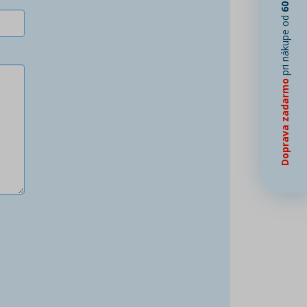
60 €
pri nákupe od
Doprava zadarmo