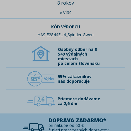
8 rokov
viac
»
KÓD VÝROBCU
HAS E2844EU4_Spinder Gwen
Osobný odber na 9
549 výdajných
miestach
po celom Slovensku
95% zákazníkov
95
nás doporučuje
2,6
Priemere dodávame
za 2,6 dni
DOPRAVA ZADARMO*
pri nákupe od 60 €
* platí pre vybraných dopravcov