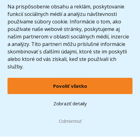
Ponuka
Na prispôsobenie obsahu a reklám, poskytovanie
funkcií sociálnych médií a analýzu návštevnosti
používame súbory cookie. Informácie o tom, ako
používate naše webové stránky, poskytujeme aj
našim partnerom v oblasti sociálnych médií, inzercie
a analýzy. Títo partneri môžu príslušné informácie
skombinovať s ďalšími údajmi, ktoré ste im poskytli
alebo ktoré od vás získali, keď ste používali ich
služby.
Povoliť všetko
© 2005 - 2026 Copyright 4kids.sk
LEGO, logo LEGO a minifigúrka sú ochrannými známkami spoločnosti LEGO Group. ©
Zobraziť detaily
2024 The LEGO Group.
Tieto internetové stránky používajú súbory cookie. Viac informácií
tu
.
Doprava zadarmo
Odmietnuť
pri nákupe od
60 €*
Zobraziť verziu pre desktop
Hračky môžete mať už
12.8.
* platí pre vybraných dopravcov