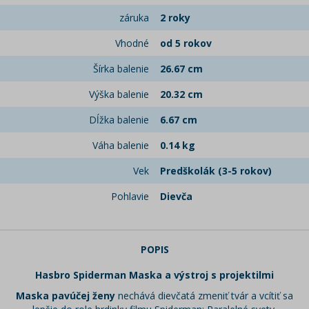
záruka
2 roky
Vhodné
od 5 rokov
Šírka balenie
26.67 cm
Výška balenie
20.32 cm
Dĺžka balenie
6.67 cm
Váha balenie
0.14 kg
Vek
Predškolák (3-5 rokov)
Pohlavie
Dievča
POPIS
Hasbro Spiderman Maska a výstroj s projektilmi
Maska pavúčej ženy
nechává dievčatá zmeniť tvár a vcítiť sa