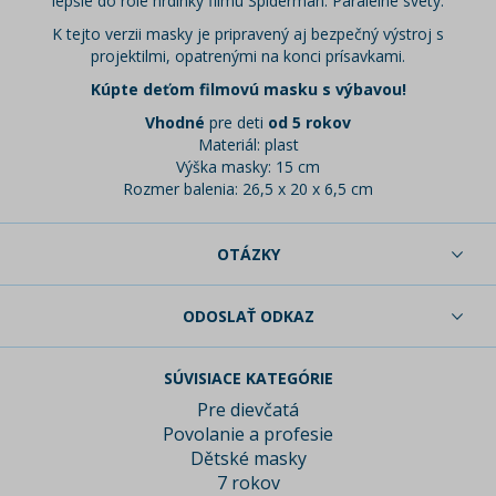
lepšie do role hrdinky filmu Spiderman: Paralelné svety.
K tejto verzii masky je pripravený aj bezpečný výstroj s
projektilmi, opatrenými na konci prísavkami.
Kúpte deťom filmovú masku s výbavou!
Vhodné
pre deti
od 5 rokov
Materiál: plast
Výška masky: 15 cm
Rozmer balenia: 26,5 x 20 x 6,5 cm
OTÁZKY
ODOSLAŤ ODKAZ
SÚVISIACE KATEGÓRIE
Pre dievčatá
Povolanie a profesie
Dětské masky
7 rokov