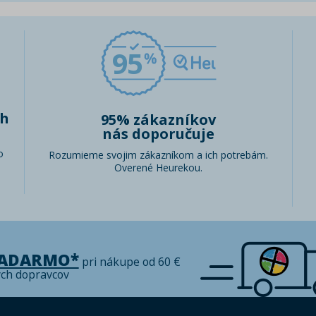
95
ch
95% zákazníkov
nás doporučuje
o
Rozumieme svojim zákazníkom a ich potrebám.
Overené Heurekou.
ZADARMO*
pri nákupe od 60 €
ých dopravcov