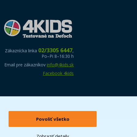
02/3305 6447
Zákaznícka linka
,
Po–Pi 8–16:30 h
Email pre zákazníkov
info@4kids.sk
Facebook 4kids
Povoliť všetko
Zobraziť detaily