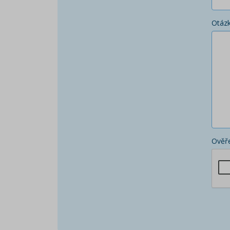
Otáz
Ověře