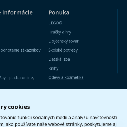
é informácie
Ponuka
LEGO®
Hračky a hry
Dojčenský tovar
hodnotenie zákazníkov
Školské potreby
Detská izba
Knihy
Odevy a kozmetika
ay - platba online
,
ry cookies
ovanie funkcií sociálnych médií a analýzu návštevnosti
om, ako používate naše webové stránky, poskytujeme aj