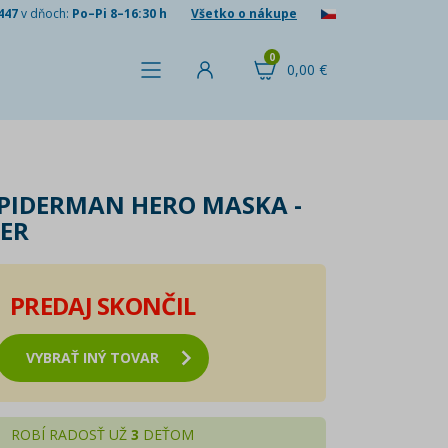
447
v dňoch:
Po–Pi 8–16:30 h
Všetko o nákupe
0
0,00 €
PIDERMAN HERO MASKA -
DER
PREDAJ SKONČIL
VYBRAŤ INÝ TOVAR
ROBÍ RADOSŤ UŽ
3
DEŤOM