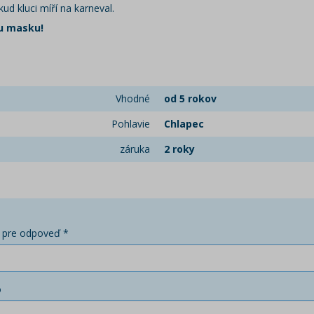
 kluci míří na karneval.
u masku!
Vhodné
od 5 rokov
Pohlavie
Chlapec
záruka
2 roky
 pre odpoveď *
o