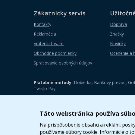
Zákaznícky servis
Užitočn
Kontakty
Doprava
Reklamácia
Značky
Vrátenie tovaru
Novinky
Obchodné podmienky
Ocenenie a 
Spracovanie osobných údajov
Platobné metódy:
Dobierka
,
Bankový prevod
,
GoP
Twisto Pay
Zobraziť mobilnú verziu
Táto webstránka používa súbo
Na prispôsobenie obsahu a reklám, poskyt
používame súbory cookie. Informácie o t