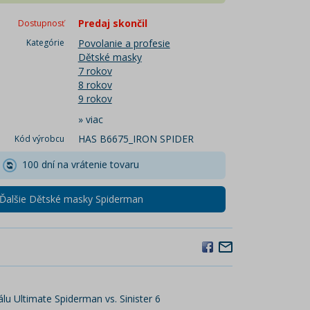
Predaj skončil
Dostupnosť
Kategórie
Povolanie a profesie
Dětské masky
7 rokov
8 rokov
9 rokov
»
viac
HAS B6675_IRON SPIDER
Kód výrobcu
100 dní na vrátenie tovaru
Ďalšie Dětské masky Spiderman
álu Ultimate Spiderman vs. Sinister 6