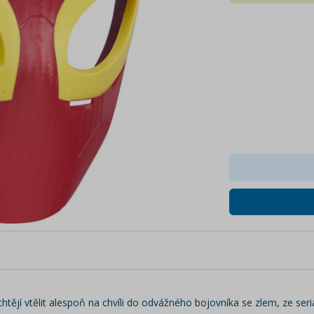
 chtějí vtělit alespoň na chvíli do odvážného bojovníka se zlem, ze seri