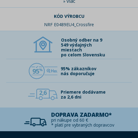
viac
»
KÓD VÝROBCU
NRF E0489EU4_Crossfire
Osobný odber na 9
549 výdajných
miestach
po celom Slovensku
95% zákazníkov
95
nás doporučuje
2,6
Priemere dodávame
za 2,6 dni
DOPRAVA ZADARMO*
pri nákupe od 60 €
* platí pre vybraných dopravcov