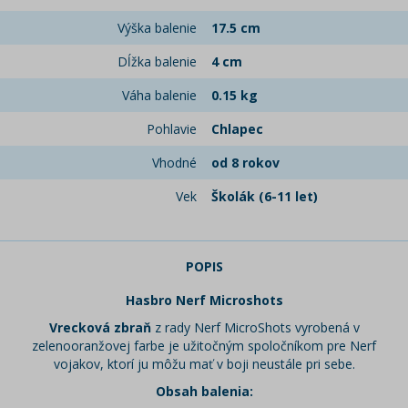
Výška balenie
17.5 cm
Dĺžka balenie
4 cm
Váha balenie
0.15 kg
Pohlavie
Chlapec
Vhodné
od 8 rokov
Vek
Školák (6-11 let)
POPIS
Hasbro Nerf Microshots
Vrecková zbraň
z rady Nerf MicroShots vyrobená v
zelenooranžovej farbe je užitočným spoločníkom pre Nerf
vojakov, ktorí ju môžu mať v boji neustále pri sebe.
Obsah balenia: