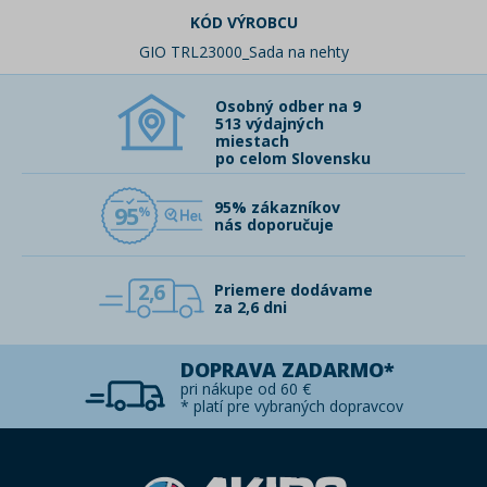
KÓD VÝROBCU
GIO TRL23000_Sada na nehty
Osobný odber na 9
513 výdajných
miestach
po celom Slovensku
95% zákazníkov
95
nás doporučuje
2,6
Priemere dodávame
za 2,6 dni
DOPRAVA ZADARMO*
pri nákupe od 60 €
* platí pre vybraných dopravcov