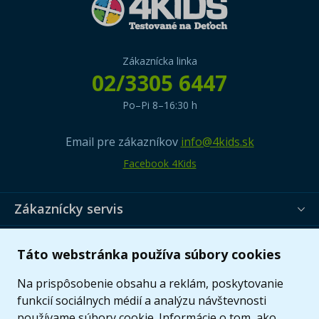
Zákaznícka linka
02/3305 6447
Po–Pi 8–16:30 h
Email pre zákazníkov
info@4kids.sk
Facebook 4Kids
Zákaznícky servis
Užitočné informácie
Táto webstránka používa súbory cookies
Ponuka
Na prispôsobenie obsahu a reklám, poskytovanie
funkcií sociálnych médií a analýzu návštevnosti
používame súbory cookie. Informácie o tom, ako