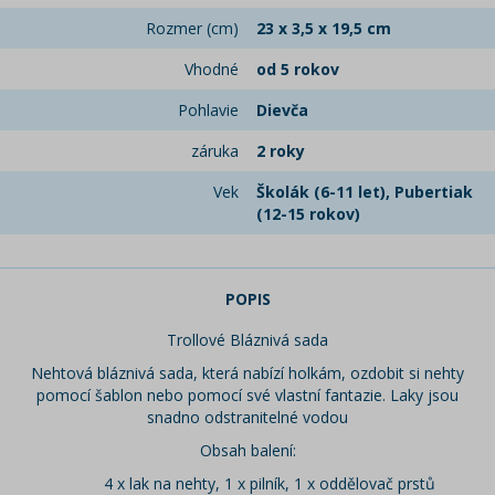
Rozmer (cm)
23 x 3,5 x 19,5 cm
Vhodné
od 5 rokov
Pohlavie
Dievča
záruka
2 roky
Vek
Školák (6-11 let), Pubertiak
(12-15 rokov)
POPIS
Trollové Bláznivá sada
Nehtová bláznivá sada, která nabízí holkám, ozdobit si nehty
pomocí šablon nebo pomocí své vlastní fantazie. Laky jsou
snadno odstranitelné vodou
Obsah balení:
4 x lak na nehty, 1 x pilník, 1 x oddělovač prstů