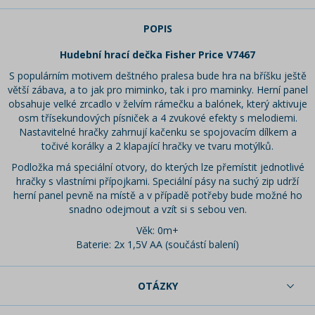
POPIS
Hudební hrací dečka Fisher Price V7467
S populárním motivem deštného pralesa bude hra na bříšku ještě
větší zábava, a to jak pro miminko, tak i pro maminky. Herní panel
obsahuje velké zrcadlo v želvím rámečku a balónek, který aktivuje
osm třísekundových písniček a 4 zvukové efekty s melodiemi.
Nastavitelné hračky zahrnují kačenku se spojovacím dílkem a
točivé korálky a 2 klapající hračky ve tvaru motýlků.
Podložka má speciální otvory, do kterých lze přemístit jednotlivé
hračky s vlastními přípojkami. Speciální pásy na suchý zip udrží
herní panel pevně na místě a v případě potřeby bude možné ho
snadno odejmout a vzít si s sebou ven.
Věk: 0m+
Baterie: 2x 1,5V AA (součástí balení)
OTÁZKY