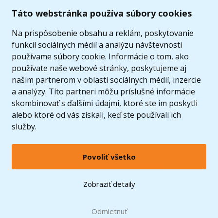
Užitočné informácie
Táto webstránka používa súbory cookies
Ponuka
Na prispôsobenie obsahu a reklám, poskytovanie
funkcií sociálnych médií a analýzu návštevnosti
používame súbory cookie. Informácie o tom, ako
používate naše webové stránky, poskytujeme aj
našim partnerom v oblasti sociálnych médií, inzercie
a analýzy. Títo partneri môžu príslušné informácie
skombinovať s ďalšími údajmi, ktoré ste im poskytli
alebo ktoré od vás získali, keď ste používali ich
služby.
Povoliť všetko
© 2005 - 2026 Copyright 4kids.sk
LEGO, logo LEGO a minifigúrka sú ochrannými známkami spoločnosti LEGO Group. ©
Zobraziť detaily
2024 The LEGO Group.
Tieto internetové stránky používajú súbory cookie. Viac informácií
tu
.
Doprava zadarmo
Odmietnuť
pri nákupe od
60 €*
Zobraziť verziu pre desktop