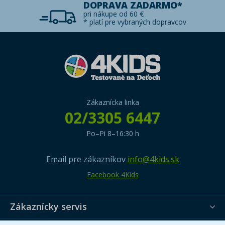
DOPRAVA ZADARMO*
pri nákupe od 60 €
* platí pre vybraných dopravcov
Zákaznícka linka
02/3305 6447
Po–Pi 8–16:30 h
Email pre zákazníkov
info@4kids.sk
Facebook 4Kids
Zákaznícky servis