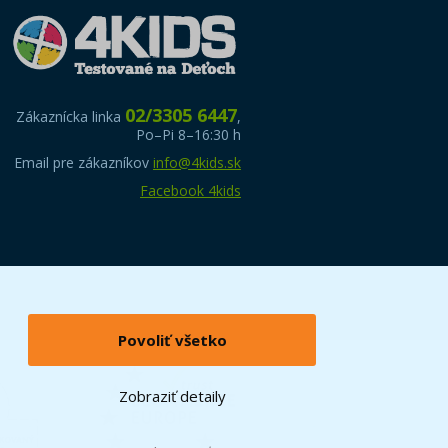
02/3305 6447
Zákaznícka linka
,
Po–Pi 8–16:30 h
Email pre zákazníkov
info@4kids.sk
Facebook 4kids
Povoliť všetko
Zobraziť detaily