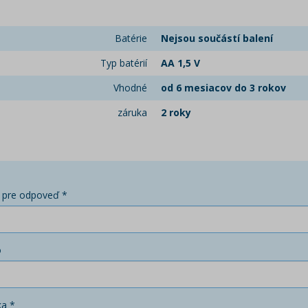
Batérie
Nejsou součástí balení
Typ batérií
AA 1,5 V
Vhodné
od 6 mesiacov do 3 rokov
záruka
2 roky
 pre odpoveď *
o
ka *