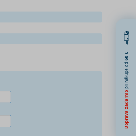
60 €
pri nákupe od
Doprava zadarmo