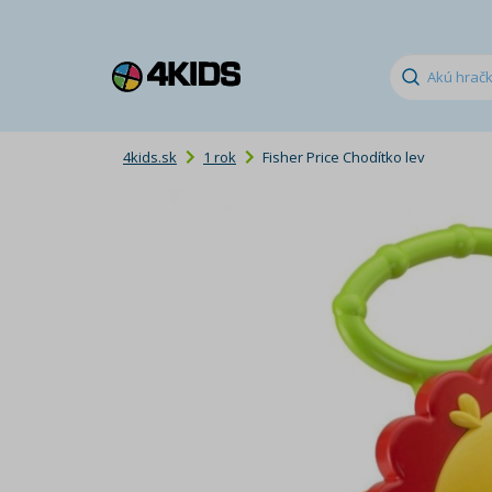
4kids.sk
1 rok
Fisher Price Chodítko lev