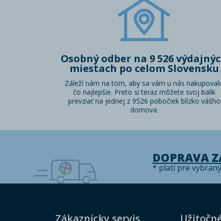
Osobný odber na 9 526 výdajný
miestach po celom Slovensku
Záleží nám na tom, aby sa vám u nás nakupoval
čo najlepšie. Preto si teraz môžete svoj balík
prevziať na jednej z 9526 pobočiek blízko vášho
domova.
DOPRAVA 
* platí pre vybran
Zákaznícky servis
Užitočn