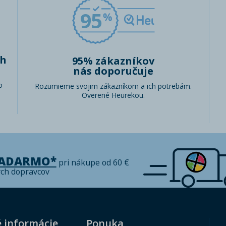
95
ch
95% zákazníkov
nás doporučuje
o
Rozumieme svojim zákazníkom a ich potrebám.
Overené Heurekou.
ZADARMO*
pri nákupe od 60 €
ých dopravcov
é informácie
Ponuka