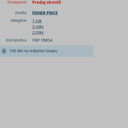
Predaj skončil
Dostupnosť
FISHER PRICE
Značka
Kategórie
1 rok
3 roky
2 roky
FRP Y9854
Kód výrobcu
100 dní na vrátenie tovaru