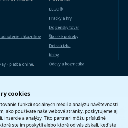
LEGO®
Hračky a hry
Dojčenský tovar
hodnotenie zákazníkov
Školské potreby
Detská izba
Knihy
Odevy a kozmetika
ay - platba online
,
ry cookies
ovanie funkcií sociálnych médií a analýzu návštevnosti
om, ako používate naše webové stránky, poskytujeme aj
, inzercie a analýzy. Títo partneri môžu príslušné
toré ste im poskytli alebo ktoré od vás získali, keď ste