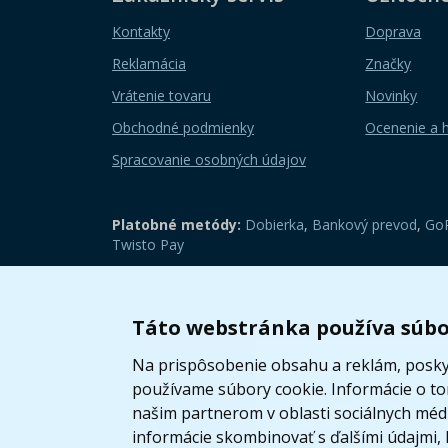
Kontakty
Doprava
Reklamácia
Značky
Vrátenie tovaru
Novinky
Obchodné podmienky
Ocenenie a 
Spracovanie osobných údajov
Platobné metódy:
Dobierka
,
Bankový prevod
,
GoP
Twisto Pay
Zobraziť mobilnú verziu
Táto webstránka používa súbo
Na prispôsobenie obsahu a reklám, poskyt
používame súbory cookie. Informácie o t
našim partnerom v oblasti sociálnych médií
informácie skombinovať s ďalšími údajmi, k