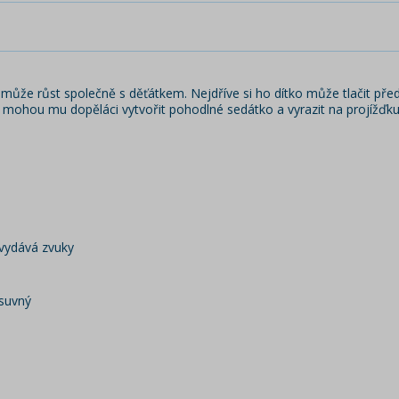
 může růst společně s děťátkem. Nejdříve si ho dítko může tlačit před
í, mohou mu dopěláci vytvořit pohodlné sedátko a vyrazit na projížďk
, vydává zvuky
osuvný