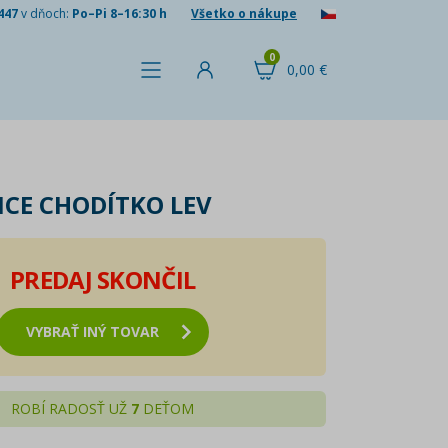
447
v dňoch:
Po–Pi 8–16:30 h
Všetko o nákupe
0
0,00 €
ICE CHODÍTKO LEV
PREDAJ SKONČIL
VYBRAŤ INÝ TOVAR
ROBÍ RADOSŤ UŽ
7
DEŤOM