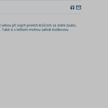
 sebou při svých prvních krůčcích za znění zvuků,
u. Také si s lvíčkem mohou zahrát košíkovou.