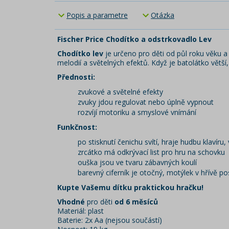
Popis a parametre
Otázka
Fischer Price Chodítko a odstrkovadlo Lev
Chodítko lev
je určeno pro děti od půl roku věku a
melodií a světelných efektů. Když je batolátko větš
Přednosti:
zvukové a světelné efekty
zvuky jdou regulovat nebo úplně vypnout
rozvíjí motoriku a smyslové vnímání
Funkčnost:
po stisknutí čenichu svítí, hraje hudbu klavíru
zrcátko má odkrývací list pro hru na schovku
ouška jsou ve tvaru zábavných koulí
barevný ciferník je otočný, motýlek v hřívě p
Kupte Vašemu dítku praktickou hračku!
Vhodné
pro děti
od 6 měsíců
Materiál: plast
Baterie: 2x Aa (nejsou součástí)