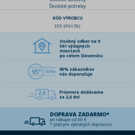
Školské potreby
KÓD VÝROBCU
EPE EP01782
Osobný odber na 9
561 výdajných
miestach
po celom Slovensku
95% zákazníkov
95
nás doporučuje
2,6
Priemere dodávame
za 2,6 dni
DOPRAVA ZADARMO*
pri nákupe od 60 €
* platí pre vybraných dopravcov