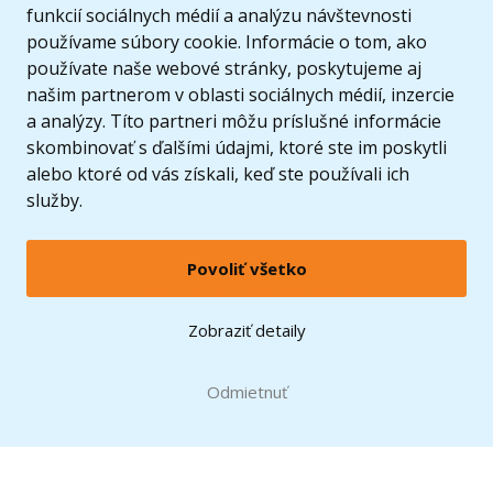
funkcií sociálnych médií a analýzu návštevnosti
používame súbory cookie. Informácie o tom, ako
používate naše webové stránky, poskytujeme aj
našim partnerom v oblasti sociálnych médií, inzercie
a analýzy. Títo partneri môžu príslušné informácie
skombinovať s ďalšími údajmi, ktoré ste im poskytli
alebo ktoré od vás získali, keď ste používali ich
služby.
Povoliť všetko
© 2005 - 2026 Copyright 4kids.sk
LEGO, logo LEGO a minifigúrka sú ochrannými známkami spoločnosti LEGO Group. ©
Zobraziť detaily
2024 The LEGO Group.
Tieto internetové stránky používajú súbory cookie. Viac informácií
tu
.
Doprava zadarmo
Odmietnuť
pri nákupe od
60 €*
Zobraziť verziu pre desktop
Hračky môžete mať už
13.8.
* platí pre vybraných dopravcov