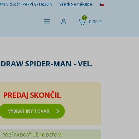
447
v dňoch:
Po–Pi 8–16:30 h
Všetko o nákupe
0
0,00 €
EDRAW SPIDER-MAN - VEL.
PREDAJ SKONČIL
VYBRAŤ INÝ TOVAR
ROBÍ RADOSŤ UŽ
16
DEŤOM