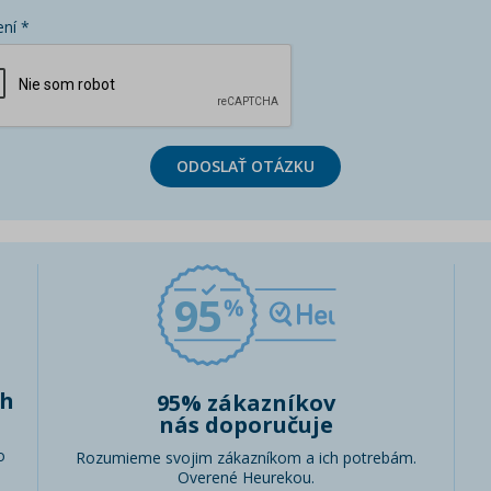
ní *
ODOSLAŤ OTÁZKU
95
ch
95% zákazníkov
nás doporučuje
o
Rozumieme svojim zákazníkom a ich potrebám.
Overené Heurekou.