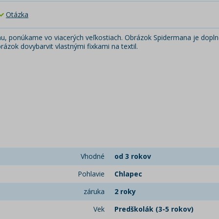
Otázka
u, ponúkame vo viacerých veľkostiach. Obrázok Spidermana je dopln
ázok dovybarvit vlastnými fixkami na textil.
Vhodné
od 3 rokov
Pohlavie
Chlapec
záruka
2 roky
Vek
Predškolák (3-5 rokov)