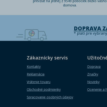
prevziať na jednej z 9549 pobočiek blízko vášho
domova.
DOPRAVA 
* platí pre vybran
Zákaznícky servis
Užitočn
Kontakty
Doprava
Reklamácia
Značky
Vrátenie tovaru
Novinky
Obchodné podmienky
Ocenenie a 
Spracovanie osobných údajov