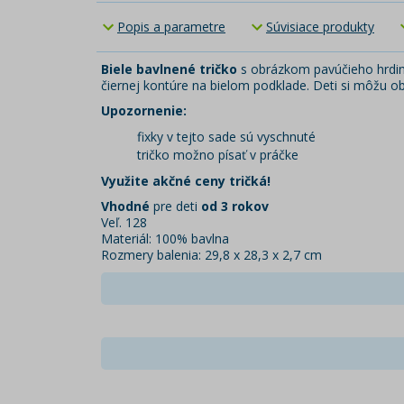
Popis a parametre
Súvisiace produkty
Biele
bavlnené tričko
s obrázkom pavúčieho hrdin
čiernej kontúre na bielom podklade. Deti si môžu obr
Upozornenie:
fixky v tejto sade sú vyschnuté
tričko možno písať v práčke
Využite akčné ceny tričká!
Vhodné
pre deti
od 3 rokov
Veľ. 128
Materiál: 100% bavlna
Rozmery balenia: 29,8 x 28,3 x 2,7 cm