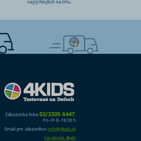
najrýchlejších na trhu.
02/3305 6447
Zákaznícka linka
,
Po–Pi 8–16:30 h
Email pre zákazníkov
info@4kids.sk
Facebook 4kids