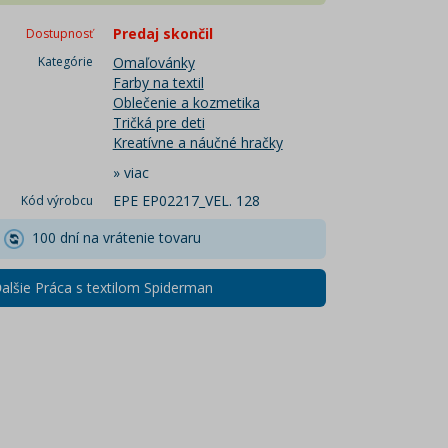
Predaj skončil
Dostupnosť
Kategórie
Omaľovánky
Farby na textil
Oblečenie a kozmetika
Tričká pre deti
Kreatívne a náučné hračky
»
viac
EPE EP02217_VEL. 128
Kód výrobcu
100 dní na vrátenie tovaru
alšie Práca s textilom Spiderman