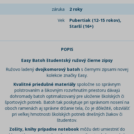
záruka
2 roky
Vek
Pubertiak (12-15 rokov),
Starší (16+)
POPIS
Easy Batoh študentský ružový čierne zipsy
Ružovo ladený
dvo
jkomorový batoh
s čiernymi zipsami novej
kolekcie značky Easy.
Kvalitné priedušné materiály
spoločne so správnym
polstrovaním a šikovným rozvrhnutím priestoru dávajú
dohromady batoh optimalizovaný pre uloženie školských či
športových potrieb. Batoh tak poskytuje pri správnom nosení na
oboch ramenách aj správne držanie tela, čo je dôležité, obzvlášť
pri veľkej hmotnosti školských potrieb dnešných žiakov či
študentov.
Zošity, knihy prípadne notebook
môžu deti umiestniť do