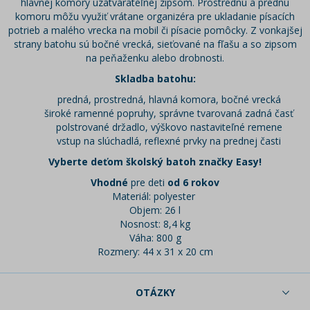
hlavnej komory uzatvárateľnej zipsom. Prostrednú a prednú
komoru môžu využiť vrátane organizéra pre ukladanie písacích
potrieb a malého vrecka na mobil či písacie pomôcky. Z vonkajšej
strany batohu sú bočné vrecká, sieťované na fľašu a so zipsom
na peňaženku alebo drobnosti.
Skladba batohu:
predná, prostredná, hlavná komora, bočné vrecká
široké ramenné popruhy, správne tvarovaná zadná časť
polstrované držadlo, výškovo nastaviteľné remene
vstup na slúchadlá, reflexné prvky na prednej časti
Vyberte deťom školský batoh značky Easy!
Vhodné
pre deti
od 6 rokov
Materiál: polyester
Objem: 26 l
Nosnost: 8,4 kg
Váha: 800 g
Rozmery: 44 x 31 x 20 cm
OTÁZKY