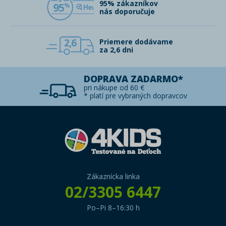
95% zákazníkov
95
nás doporučuje
2,6
Priemere dodávame
za 2,6 dni
DOPRAVA ZADARMO*
pri nákupe od 60 €
* platí pre vybraných dopravcov
Zákaznícka linka
02/3305 6447
Po–Pi 8–16:30 h