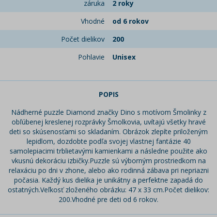
záruka
2 roky
Vhodné
od 6 rokov
Počet dielikov
200
Pohlavie
Unisex
POPIS
Nádherné puzzle Diamond značky Dino s motívom Šmolinky z
obľúbenej kreslenej rozprávky Šmolkovia, uvítajú všetky hravé
deti so skúsenosťami so skladaním. Obrázok zlepíte priloženým
lepidlom, dozdobte podľa svojej vlastnej fantázie 40
samolepiacimi trblietavými kamienkami a následne použite ako
vkusnú dekoráciu izbičky.Puzzle sú výborným prostriedkom na
relaxáciu po dni v zhone, alebo ako rodinná zábava pri nepriazni
počasia. Každý kus dielika je unikátny a perfektne zapadá do
ostatných.Veľkosť zloženého obrázku: 47 x 33 cm.Počet dielikov:
200.Vhodné pre deti od 6 rokov.