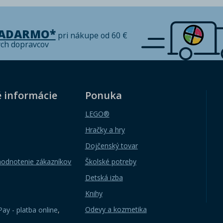
ZADARMO*
pri nákupe od 60 €
ých dopravcov
é informácie
Ponuka
LEGO®
Hračky a hry
Dojčenský tovar
hodnotenie zákazníkov
Školské potreby
Detská izba
Knihy
Odevy a kozmetika
ay - platba online
,