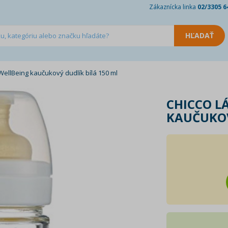
Zákaznícka linka
02/3305 6
WellBeing kaučukový dudlík bílá 150 ml
CHICCO L
KAUČUKOV