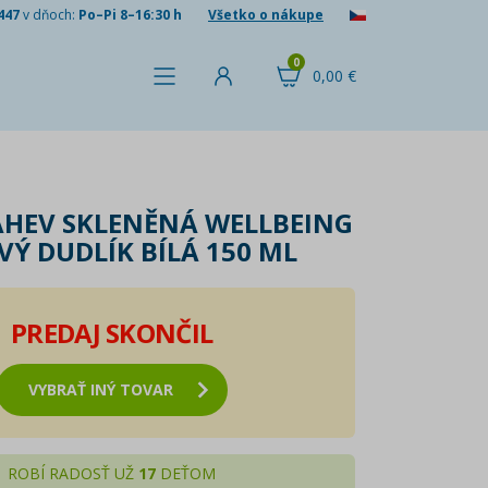
447
v dňoch:
Po–Pi 8–16:30 h
Všetko o nákupe
0
0,00 €
ÁHEV SKLENĚNÁ WELLBEING
Ý DUDLÍK BÍLÁ 150 ML
PREDAJ SKONČIL
VYBRAŤ INÝ TOVAR
ROBÍ RADOSŤ UŽ
17
DEŤOM