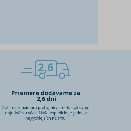
2,6
Priemere dodávame za
2,6 dni
Robíme maximum preto, aby ste dostali svoju
objednávku včas. Naša expedície je jedna z
najrýchlejších na trhu.