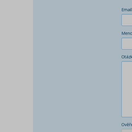
Email
Men
Otáz
Ověře