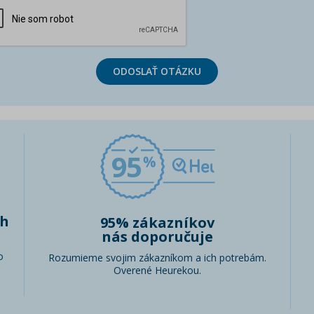
ODOSLAŤ OTÁZKU
95
ch
95% zákazníkov
nás doporučuje
o
Rozumieme svojim zákazníkom a ich potrebám.
Overené Heurekou.