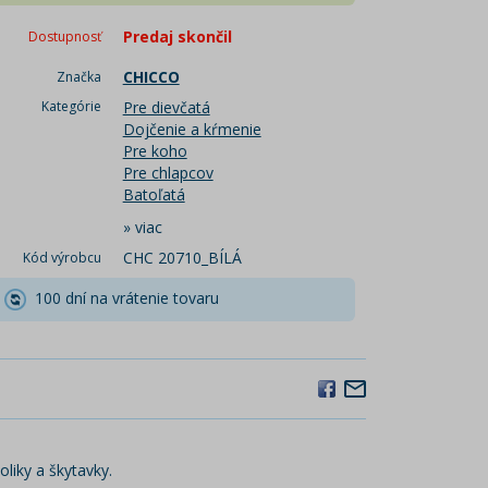
Predaj skončil
Dostupnosť
CHICCO
Značka
Kategórie
Pre dievčatá
Dojčenie a kŕmenie
Pre koho
Pre chlapcov
Batoľatá
»
viac
CHC 20710_BÍLÁ
Kód výrobcu
100 dní na vrátenie tovaru
oliky a škytavky.