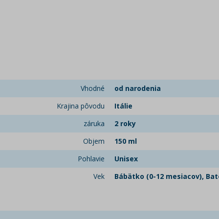
Vhodné
od narodenia
Krajina pôvodu
Itálie
záruka
2 roky
Objem
150 ml
Pohlavie
Unisex
Vek
Bábätko (0-12 mesiacov), Bato