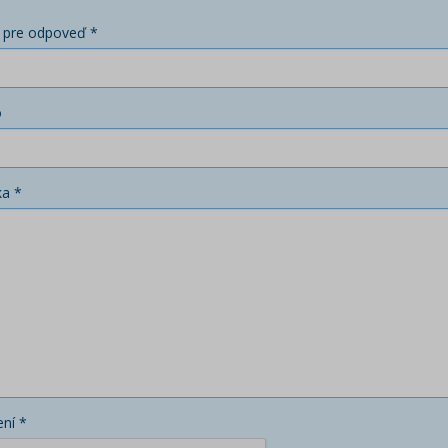
 pre odpoveď *
o
ka *
ní *