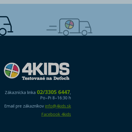
02/3305 6447
Zákaznícka linka
,
Po–Pi 8–16:30 h
Email pre zákazníkov
info@4kids.sk
Facebook 4kids