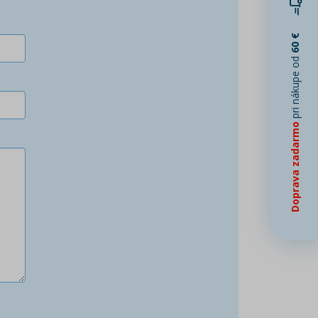
60 €
pri nákupe od
Doprava zadarmo