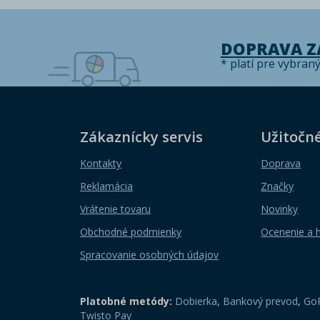
DOPRAVA 
* platí pre vybran
Zákaznícky servis
Užitočn
Kontakty
Doprava
Reklamácia
Značky
Vrátenie tovaru
Novinky
Obchodné podmienky
Ocenenie a 
Spracovanie osobných údajov
Platobné metódy:
Dobierka
,
Bankový prevod
,
GoP
Twisto Pay