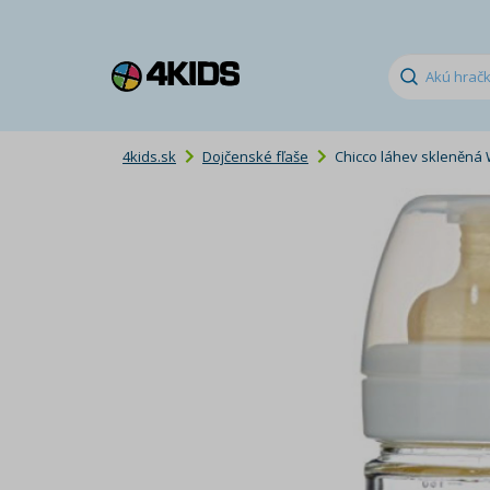
4kids.sk
Dojčenské fľaše
Chicco láhev skleněná 