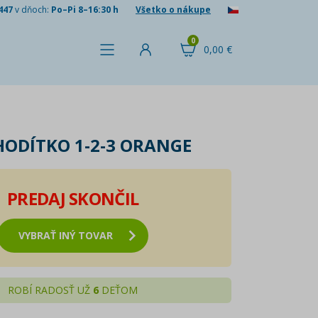
447
v dňoch:
Po–Pi 8–16:30 h
Všetko o nákupe
0
0,00 €
HODÍTKO 1-2-3 ORANGE
PREDAJ SKONČIL
VYBRAŤ INÝ TOVAR
ROBÍ RADOSŤ UŽ
6
DEŤOM