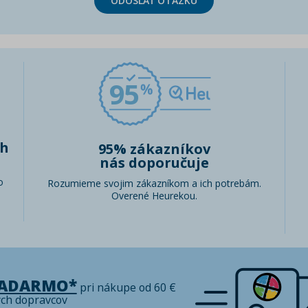
ODOSLAŤ OTÁZKU
95
ch
95% zákazníkov
nás doporučuje
o
Rozumieme svojim zákazníkom a ich potrebám.
Overené Heurekou.
ZADARMO*
pri nákupe od 60 €
ých dopravcov