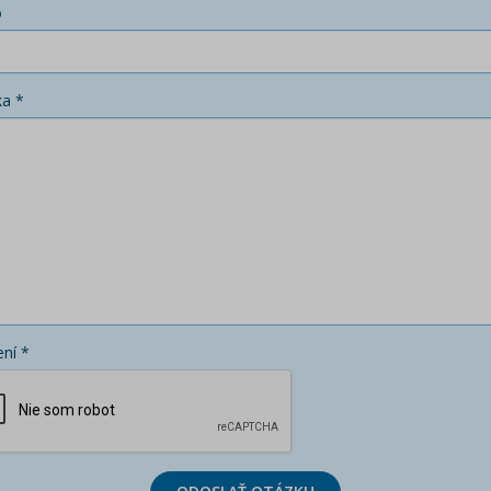
o
ka *
ní *