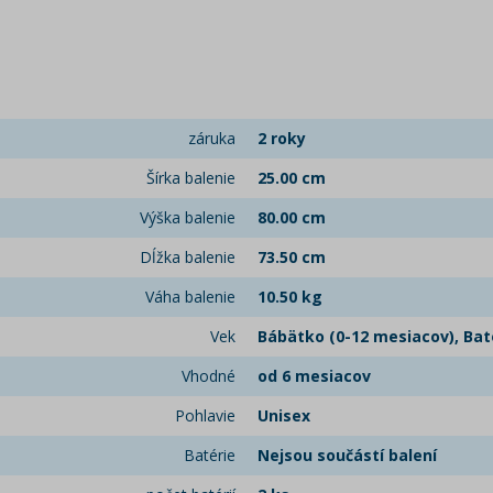
záruka
2 roky
Šírka balenie
25.00 cm
Výška balenie
80.00 cm
Dĺžka balenie
73.50 cm
Váha balenie
10.50 kg
Vek
Bábätko (0-12 mesiacov), Bato
Vhodné
od 6 mesiacov
Pohlavie
Unisex
Batérie
Nejsou součástí balení