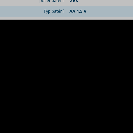
počet batérií
2 ks
Typ batérií
AA 1,5 V