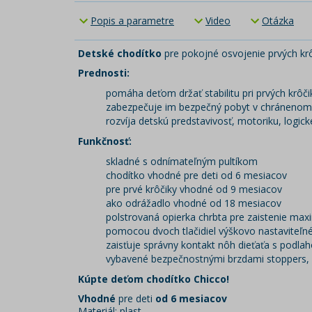
Popis a parametre
Video
Otázka
Detské chodítko
pre pokojné osvojenie prvých krô
Prednosti:
pomáha deťom držať stabilitu pri prvých krôč
zabezpečuje im bezpečný pobyt v chránenom 
rozvíja detskú predstavivosť, motoriku, logic
Funkčnosť:
skladné s odnímateľným pultíkom
chodítko vhodné pre deti od 6 mesiacov
pre prvé krôčiky vhodné od 9 mesiacov
ako odrážadlo vhodné od 18 mesiacov
polstrovaná opierka chrbta pre zaistenie ma
pomocou dvoch tlačidiel výškovo nastaviteľn
zaisťuje správny kontakt nôh dieťaťa s podla
vybavené bezpečnostnými brzdami stoppers, k
Kúpte deťom chodítko Chicco!
Vhodné
pre deti
od 6 mesiacov
Materiál: plast