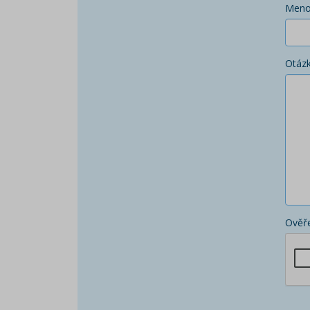
Men
Otáz
Ověře