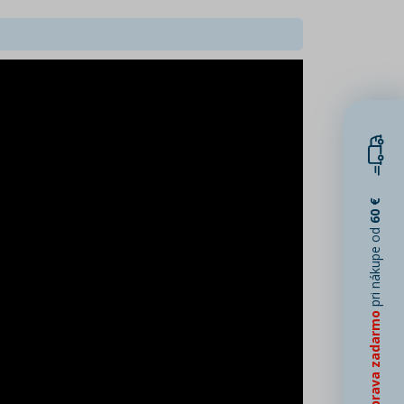
60 €
pri nákupe od
Doprava zadarmo