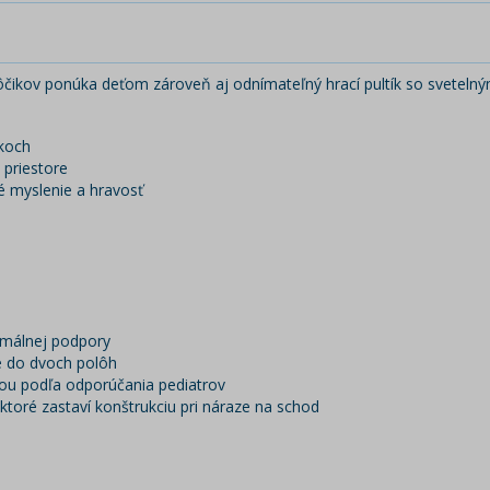
čikov ponúka deťom zároveň aj odnímateľný hrací pultík so svetelný
ikoch
priestore
ké myslenie a hravosť
ximálnej podpory
é do dvoch polôh
hou podľa odporúčania pediatrov
toré zastaví konštrukciu pri náraze na schod