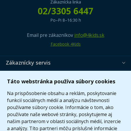
Zákaznícka linka
02/3305 6447
Po–Pi 8–16:30 h
Email pre zákazníkov
info@4kids.sk
Facebook 4Kids
Zákaznícky servis
Užitočné informácie
Táto webstránka používa súbory cookies
Ponuka
Na prispôsobenie obsahu a reklám, poskytovanie
funkcií sociálnych médií a analýzu návštevnosti
používame súbory cookie. Informácie o tom, ako
používate naše webové stránky, poskytujeme aj
našim partnerom v oblasti sociálnych médií, inzercie
a analýzy. Títo partneri môžu príslušné informácie