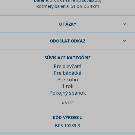
Batérie: 3 x LR14 (nie sú súčasťou)
Rozmery balenia: 51 x 9 x 34 cm
OTÁZKY
ODOSLAŤ ODKAZ
SÚVISIACE KATEGÓRIE
Pre dievčatá
Pre bábätká
Pre koho
1 rok
Pokojný spánok
viac
»
KÓD VÝROBCU
BRS 10589-3