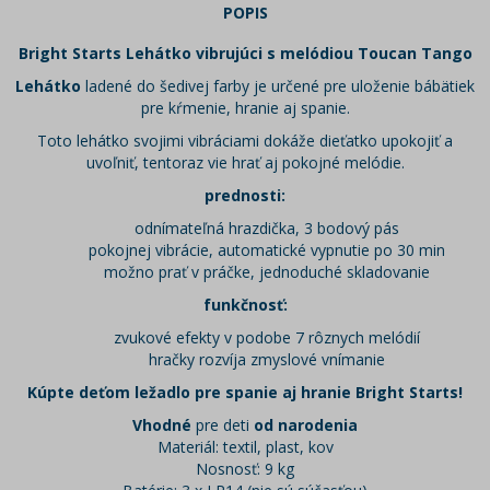
POPIS
Bright Starts Lehátko vibrujúci s melódiou Toucan Tango
Lehátko
ladené do šedivej farby je určené pre uloženie bábätiek
pre kŕmenie, hranie aj spanie.
Toto lehátko svojimi vibráciami dokáže dieťatko upokojiť a
uvoľniť, tentoraz vie hrať aj pokojné melódie.
prednosti:
odnímateľná hrazdička, 3 bodový pás
pokojnej vibrácie, automatické vypnutie po 30 min
možno prať v práčke, jednoduché skladovanie
funkčnosť:
zvukové efekty v podobe 7 rôznych melódií
hračky rozvíja zmyslové vnímanie
Kúpte deťom ležadlo pre spanie aj hranie Bright Starts!
Vhodné
pre deti
od narodenia
Materiál: textil, plast, kov
Nosnosť: 9 kg