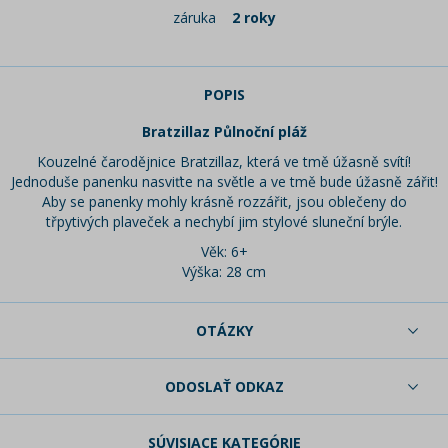
záruka
2 roky
POPIS
Bratzillaz Půlnoční pláž
Kouzelné čarodějnice Bratzillaz, která ve tmě úžasně svítí!
Jednoduše panenku nasviťte na světle a ve tmě bude úžasně zářit!
Aby se panenky mohly krásně rozzářit, jsou oblečeny do
třpytivých plaveček a nechybí jim stylové sluneční brýle.
Věk: 6+
Výška: 28 cm
OTÁZKY
ODOSLAŤ ODKAZ
SÚVISIACE KATEGÓRIE