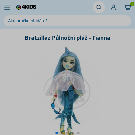
0
Bratzillaz Půlnoční pláž - Fianna