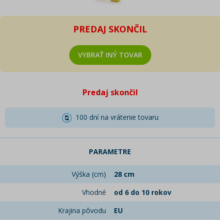
PREDAJ SKONČIL
VYBRAŤ INÝ TOVAR
Predaj skončil
100 dní na vrátenie tovaru
PARAMETRE
Výška (cm)
28 cm
Vhodné
od 6 do 10 rokov
Krajina pôvodu
EU