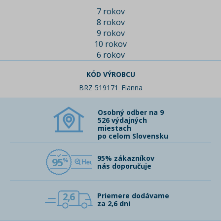
7 rokov
8 rokov
9 rokov
10 rokov
6 rokov
KÓD VÝROBCU
BRZ 519171_Fianna
Osobný odber na 9
526 výdajných
miestach
po celom Slovensku
95% zákazníkov
95
nás doporučuje
2,6
Priemere dodávame
za 2,6 dni