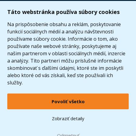
Užitočné informácie
Táto webstránka používa súbory cookies
Ponuka
Na prispôsobenie obsahu a reklám, poskytovanie
funkcií sociálnych médií a analýzu návštevnosti
používame súbory cookie. Informácie o tom, ako
používate naše webové stránky, poskytujeme aj
našim partnerom v oblasti sociálnych médií, inzercie
a analýzy. Títo partneri môžu príslušné informácie
skombinovať s ďalšími údajmi, ktoré ste im poskytli
alebo ktoré od vás získali, keď ste používali ich
služby.
Povoliť všetko
© 2005 - 2026 Copyright 4kids.sk
LEGO, logo LEGO a minifigúrka sú ochrannými známkami spoločnosti LEGO Group. ©
Zobraziť detaily
2024 The LEGO Group.
Tieto internetové stránky používajú súbory cookie. Viac informácií
tu
.
Doprava zadarmo
Odmietnuť
pri nákupe od
60 €*
Zobraziť verziu pre desktop