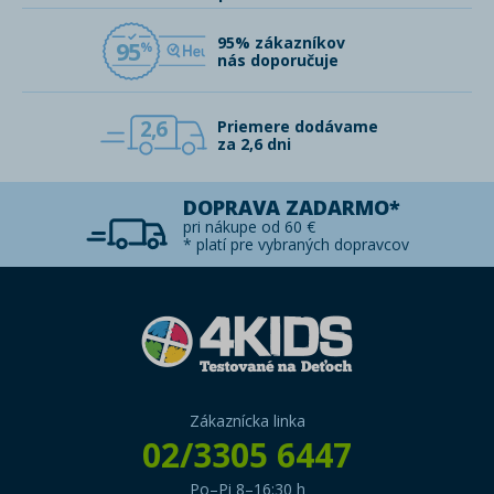
95% zákazníkov
95
nás doporučuje
2,6
Priemere dodávame
za 2,6 dni
DOPRAVA ZADARMO*
pri nákupe od 60 €
* platí pre vybraných dopravcov
Zákaznícka linka
02/3305 6447
Po–Pi 8–16:30 h