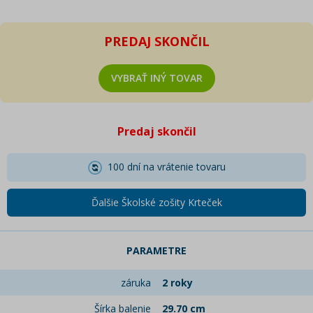
PREDAJ SKONČIL
VYBRAŤ INÝ TOVAR
Predaj skončil
100 dní na vrátenie tovaru
Ďalšie Školské zošity Krteček
PARAMETRE
záruka
2 roky
Šírka balenie
29.70 cm