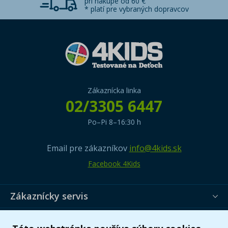
pri nákupe od 60 €
* platí pre vybraných dopravcov
Zákaznícka linka
02/3305 6447
Po–Pi 8–16:30 h
Email pre zákazníkov
info@4kids.sk
Facebook 4Kids
Zákaznícky servis
Užitočné informácie