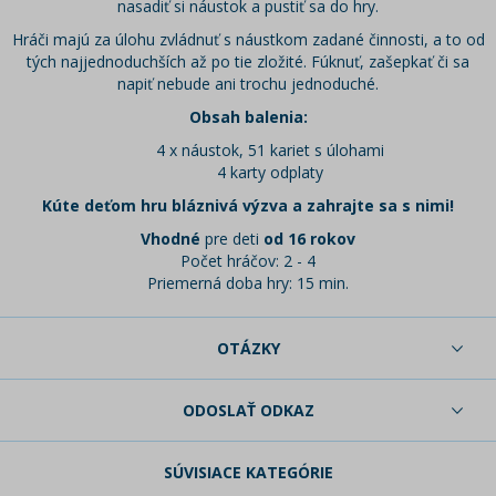
nasadiť si náustok a pustiť sa do hry.
Hráči majú za úlohu zvládnuť s náustkom zadané činnosti, a to od
tých najjednoduchších až po tie zložité. Fúknuť, zašepkať či sa
napiť nebude ani trochu jednoduché.
Obsah balenia:
4 x náustok, 51 kariet s úlohami
4 karty odplaty
Kúte deťom hru bláznivá výzva a zahrajte sa s nimi!
Vhodné
pre deti
od 16 rokov
Počet hráčov: 2 - 4
Priemerná doba hry: 15 min.
OTÁZKY
ODOSLAŤ ODKAZ
SÚVISIACE KATEGÓRIE