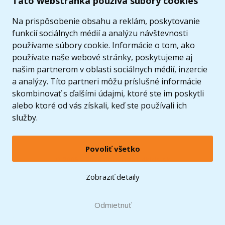
Táto webstránka používa súbory cookies
Ponuka
Na prispôsobenie obsahu a reklám, poskytovanie
funkcií sociálnych médií a analýzu návštevnosti
používame súbory cookie. Informácie o tom, ako
používate naše webové stránky, poskytujeme aj
našim partnerom v oblasti sociálnych médií, inzercie
a analýzy. Títo partneri môžu príslušné informácie
skombinovať s ďalšími údajmi, ktoré ste im poskytli
alebo ktoré od vás získali, keď ste používali ich
služby.
Povoliť všetko
© 2005 - 2026 Copyright 4kids.sk
LEGO, logo LEGO a minifigúrka sú ochrannými známkami spoločnosti LEGO Group. ©
Zobraziť detaily
2024 The LEGO Group.
Tieto internetové stránky používajú súbory cookie. Viac informácií
tu
.
Doprava zadarmo
Odmietnuť
pri nákupe od
60 €*
Zobraziť verziu pre desktop
Hračky môžete mať už
10.8.
* platí pre vybraných dopravcov