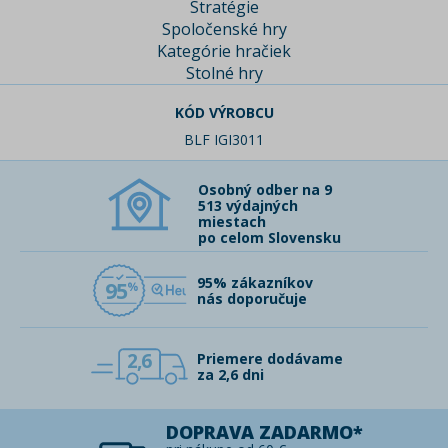
Stratégie
Spoločenské hry
Kategórie hračiek
Stolné hry
KÓD VÝROBCU
BLF IGI3011
Osobný odber na 9
513 výdajných
miestach
po celom Slovensku
95% zákazníkov
95
nás doporučuje
2,6
Priemere dodávame
za 2,6 dni
DOPRAVA ZADARMO*