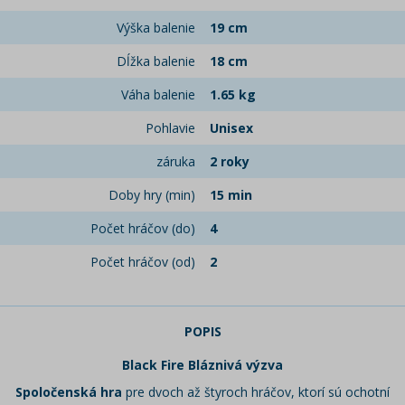
Výška balenie
19 cm
Dĺžka balenie
18 cm
Váha balenie
1.65 kg
Pohlavie
Unisex
záruka
2 roky
Doby hry (min)
15 min
Počet hráčov (do)
4
Počet hráčov (od)
2
POPIS
Black Fire Bláznivá výzva
Spoločenská hra
pre dvoch až štyroch hráčov, ktorí sú ochotní