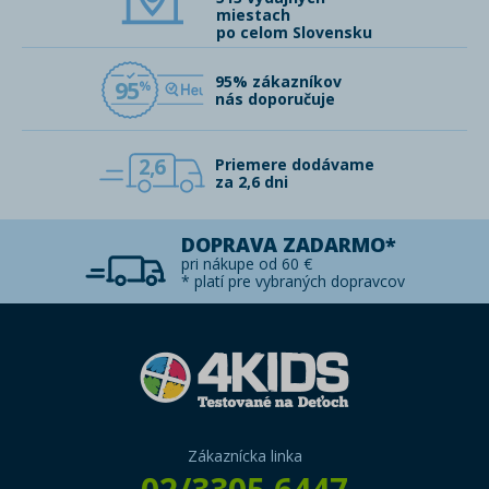
miestach
po celom Slovensku
95% zákazníkov
95
nás doporučuje
2,6
Priemere dodávame
za 2,6 dni
DOPRAVA ZADARMO*
pri nákupe od 60 €
* platí pre vybraných dopravcov
Zákaznícka linka