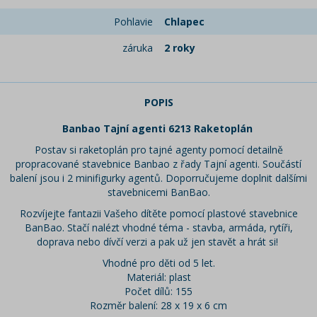
Pohlavie
Chlapec
záruka
2 roky
POPIS
Banbao Tajní agenti 6213 Raketoplán
Postav si raketoplán pro tajné agenty pomocí detailně
propracované stavebnice Banbao z řady Tajní agenti. Součástí
balení jsou i 2 minifigurky agentů. Doporručujeme doplnit dalšími
stavebnicemi BanBao.
Rozvíjejte fantazii Vašeho dítěte pomocí plastové stavebnice
BanBao. Stačí nalézt vhodné téma - stavba, armáda, rytíři,
doprava nebo dívčí verzi a pak už jen stavět a hrát si!
Vhodné pro děti od 5 let.
Materiál: plast
Počet dílů: 155
Rozměr balení: 28 x 19 x 6 cm