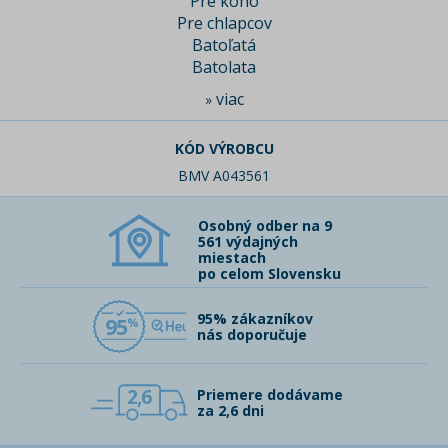
Pre koho
Pre chlapcov
Batoľatá
Batolata
viac
»
KÓD VÝROBCU
BMV A043561
Osobný odber na 9
561 výdajných
miestach
po celom Slovensku
95% zákazníkov
95
nás doporučuje
2,6
Priemere dodávame
za 2,6 dni