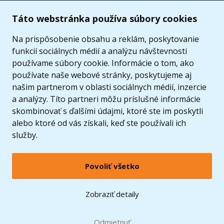
Užitočné informácie
Táto webstránka používa súbory cookies
Ponuka
Na prispôsobenie obsahu a reklám, poskytovanie
funkcií sociálnych médií a analýzu návštevnosti
používame súbory cookie. Informácie o tom, ako
používate naše webové stránky, poskytujeme aj
našim partnerom v oblasti sociálnych médií, inzercie
a analýzy. Títo partneri môžu príslušné informácie
skombinovať s ďalšími údajmi, ktoré ste im poskytli
alebo ktoré od vás získali, keď ste používali ich
služby.
Povoliť všetko
© 2005 - 2026 Copyright 4kids.sk
LEGO, logo LEGO a minifigúrka sú ochrannými známkami spoločnosti LEGO Group. ©
Zobraziť detaily
2024 The LEGO Group.
Tieto internetové stránky používajú súbory cookie. Viac informácií
tu
.
Doprava zadarmo
Odmietnuť
pri nákupe od
60 €*
Zobraziť verziu pre desktop