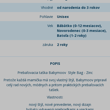
Vhodné
od narodenia do 3 rokov
Pohlavie
Unisex
Vek
Bábätko (0-12 mesiacov),
Novorodenec (0-3 mesiace),
Batoľa (1-2 roky)
záruka
2 roky
POPIS
Prebaľovacia taška Babymoov Style Bag - Zinc
Pretože každá mamička má svoj vlastný štýl, Babymoov pripravil
celý rad nových, módnych a pritom praktických prebaľovacích
tašiek.
Vlastnosti:
nový štýl, nové prevedenie, nový dizajn
bohato vybavená priehradkami a vreckami