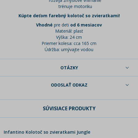
rozvíja zmyslové vnímanie
trénuje motoriku
Kúpte deťom farebný kolotoč so zvieratkami!
Vhodné
pre deti
od 6 mesiacov
Materiál: plast
Výška: 24 cm
Priemer kolesa: cca 165 cm
Údržba: umývajte vodou
OTÁZKY
ODOSLAŤ ODKAZ
SÚVISIACE PRODUKTY
Infantino Kolotoč so zvieratkami Jungle