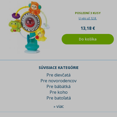
POSLEDNÍ 3 KUSY
U vás už 12.8.
13,18 €
Do košíka
SÚVISIACE KATEGÓRIE
Pre dievčatá
Pre novorodencov
Pre bábätká
Pre koho
Pre batoľatá
viac
»