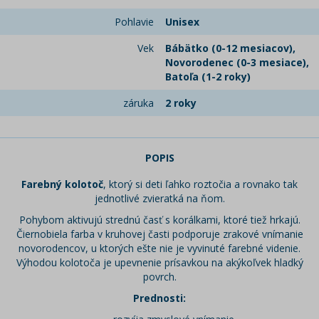
Pohlavie
Unisex
Vek
Bábätko (0-12 mesiacov),
Novorodenec (0-3 mesiace),
Batoľa (1-2 roky)
záruka
2 roky
POPIS
Farebný kolotoč
, ktorý si deti ľahko roztočia a rovnako tak
jednotlivé zvieratká na ňom.
Pohybom aktivujú strednú časť s korálkami, ktoré tiež hrkajú.
Čiernobiela farba v kruhovej časti podporuje zrakové vnímanie
novorodencov, u ktorých ešte nie je vyvinuté farebné videnie.
Výhodou kolotoča je upevnenie prísavkou na akýkoľvek hladký
povrch.
Prednosti: