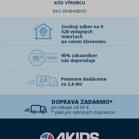
KÓD VÝROBCU
BKS 004644BKD
Osobný odber na 9
526 výdajných
miestach
po celom Slovensku
95% zákazníkov
95
nás doporučuje
2,6
Priemere dodávame
za 2,6 dni
DOPRAVA ZADARMO*
pri nákupe od 60 €
* platí pre vybraných dopravcov