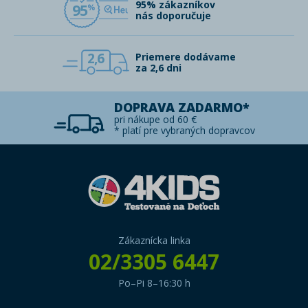
95% zákazníkov
95
nás doporučuje
2,6
Priemere dodávame
za 2,6 dni
DOPRAVA ZADARMO*
pri nákupe od 60 €
* platí pre vybraných dopravcov
Zákaznícka linka
02/3305 6447
Po–Pi 8–16:30 h