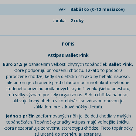
Vek
Bábätko (0-12 mesiacov)
záruka
2 roky
POPIS
Attipas Ballet Pink
Euro 21,5
je označením veľkosti chytrých topánočiek
Ballet Pink,
ktoré podporujú prirodzenú chôdzu. Takáto to podpora
prirodzené chôdze, kedy sa dieťatko cíti ako by behalo naboso,
ale pritom je chránené pred chladom od mnohokrát nevhodne
studeného povrchu podlahových krytín či vonkajšieho priestoru,
má veľký význam pre celý organizmus. Beh a chôdza naboso,
aktivuje krvný obeh a v kombinácii so zdravou obuvou je
základom pre zdravé nôžky dieťaťa.
Jedna z príčin
zdeformovaných nôh je, že deti chodia v malých
topánočkách. Topánočky značky Attipas majú voľnejšie špičku,
ktorá nezabraňuje zdravému stereotypu chôdze. Tieto topánočky
sú určené do interiéru aj exteriéru.