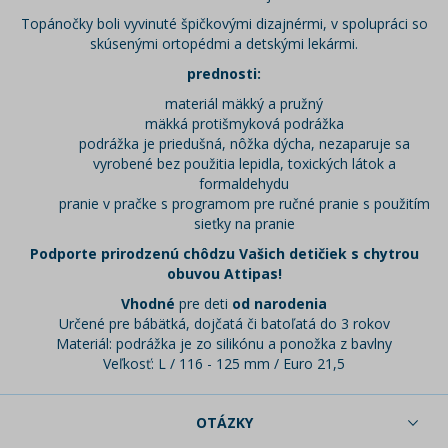
Topánočky boli vyvinuté špičkovými dizajnérmi, v spolupráci so
skúsenými ortopédmi a detskými lekármi.
prednosti:
materiál mäkký a pružný
mäkká protišmyková podrážka
podrážka je priedušná, nôžka dýcha, nezaparuje sa
vyrobené bez použitia lepidla, toxických látok a
formaldehydu
pranie v pračke s programom pre ručné pranie s použitím
sieťky na pranie
Podporte prirodzenú chôdzu Vašich detičiek s chytrou
obuvou Attipas!
Vhodné
pre deti
od narodenia
Určené pre bábätká, dojčatá či batoľatá do 3 rokov
Materiál: podrážka je zo silikónu a ponožka z bavlny
Veľkosť: L / 116 - 125 mm / Euro 21,5
OTÁZKY