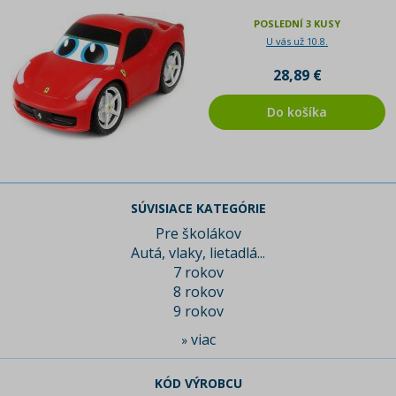
POSLEDNÍ 3 KUSY
U vás už 10.8.
28,89 €
Do košíka
SÚVISIACE KATEGÓRIE
Pre školákov
Autá, vlaky, lietadlá...
7 rokov
8 rokov
9 rokov
viac
»
KÓD VÝROBCU