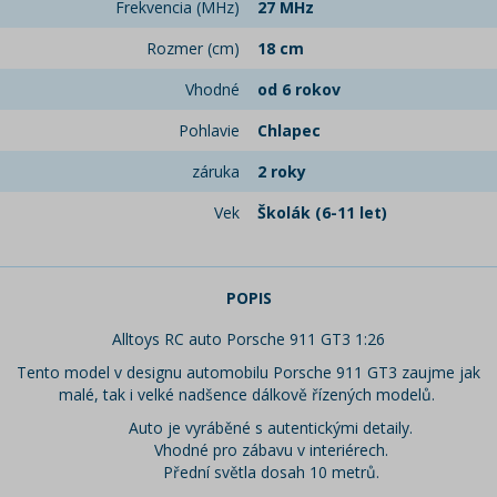
Frekvencia (MHz)
27 MHz
Rozmer (cm)
18 cm
Vhodné
od 6 rokov
Pohlavie
Chlapec
záruka
2 roky
Vek
Školák (6-11 let)
POPIS
Alltoys RC auto Porsche 911 GT3 1:26
Tento model v designu automobilu Porsche 911 GT3 zaujme jak
malé, tak i velké nadšence dálkově řízených modelů.
Auto je vyráběné s autentickými detaily.
Vhodné pro zábavu v interiérech.
Přední světla dosah 10 metrů.