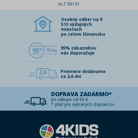
ALT 89131
Osobný odber na 9
513 výdajných
miestach
po celom Slovensku
95% zákazníkov
95
nás doporučuje
2,6
Priemere dodávame
za 2,6 dni
DOPRAVA ZADARMO*
pri nákupe od 60 €
* platí pre vybraných dopravcov