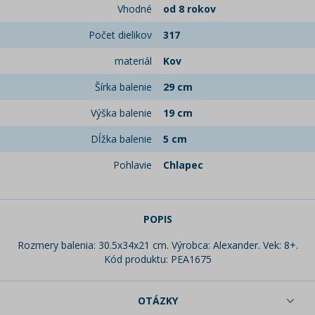
Vhodné
od 8 rokov
Počet dielikov
317
materiál
Kov
Šírka balenie
29 cm
Výška balenie
19 cm
Dĺžka balenie
5 cm
Pohlavie
Chlapec
POPIS
Rozmery balenia: 30.5x34x21 cm. Výrobca: Alexander. Vek: 8+.
Kód produktu: PEA1675
OTÁZKY