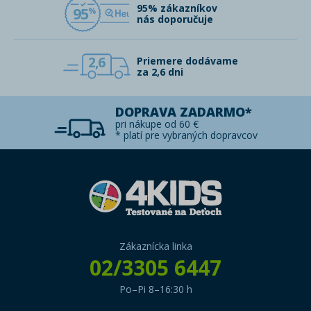
95% zákazníkov
95
nás doporučuje
2,6
Priemere dodávame
za 2,6 dni
DOPRAVA ZADARMO*
pri nákupe od 60 €
* platí pre vybraných dopravcov
Zákaznícka linka
02/3305 6447
Po–Pi 8–16:30 h