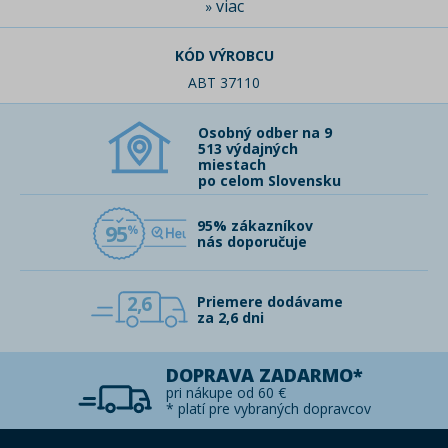
viac
»
KÓD VÝROBCU
ABT 37110
Osobný odber na 9
513 výdajných
miestach
po celom Slovensku
95% zákazníkov
95
nás doporučuje
2,6
Priemere dodávame
za 2,6 dni
DOPRAVA ZADARMO*
pri nákupe od 60 €
* platí pre vybraných dopravcov