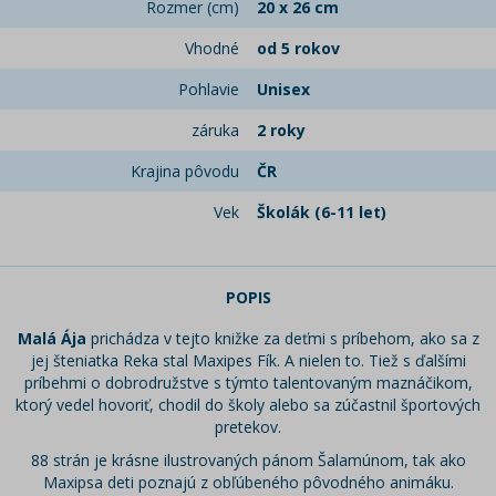
Rozmer (cm)
20 x 26 cm
Vhodné
od 5 rokov
Pohlavie
Unisex
záruka
2 roky
Krajina pôvodu
ČR
Vek
Školák (6-11 let)
POPIS
Malá Ája
prichádza v tejto knižke za deťmi s príbehom, ako sa z
jej šteniatka Reka stal Maxipes Fík. A nielen to. Tiež s ďalšími
príbehmi o dobrodružstve s týmto talentovaným maznáčikom,
ktorý vedel hovoriť, chodil do školy alebo sa zúčastnil športových
pretekov.
88 strán je krásne ilustrovaných pánom Šalamúnom, tak ako
Maxipsa deti poznajú z obľúbeného pôvodného animáku.