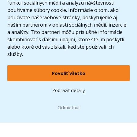
funkcií sociálnych médií a analýzu návštevnosti
používame súbory cookie. Informácie o tom, ako
používate naše webové stránky, poskytujeme aj
našim partnerom v oblasti sociálnych médií, inzercie
a analýzy. Títo partneri môžu príslušné informácie
skombinovať s ďalšími údajmi, ktoré ste im poskytli
alebo ktoré od vás získali, keď ste používali ich
služby.
Povoliť všetko
© 2005 - 2026 Copyright 4kids.sk
LEGO, logo LEGO a minifigúrka sú ochrannými známkami spoločnosti LEGO Group. ©
Zobraziť detaily
2024 The LEGO Group.
Tieto internetové stránky používajú súbory cookie. Viac informácií
tu
.
Doprava zadarmo
Odmietnuť
pri nákupe od
60 €*
Zobraziť verziu pre desktop
Hračky môžete mať už
10.8.
* platí pre vybraných dopravcov