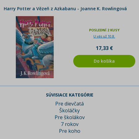
Harry Potter a Vězeň z Azkabanu - Joanne K. Rowlingová
POSLEDNÍ 2 KUSY
U vás už 10.8.
17,33 €
Do košíka
SÚVISIACE KATEGÓRIE
Pre dievčatá
Školáčky
Pre školákov
7 rokov
Pre koho