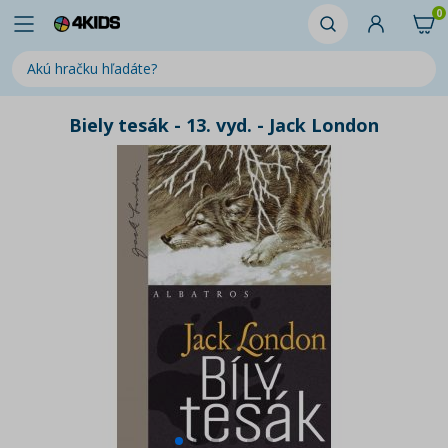
0
Biely tesák - 13. vyd. - Jack London