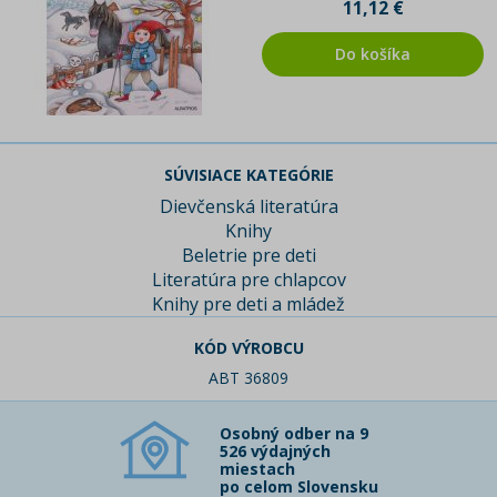
11,12 €
Do košíka
SÚVISIACE KATEGÓRIE
Dievčenská literatúra
Knihy
Beletrie pre deti
Literatúra pre chlapcov
Knihy pre deti a mládež
KÓD VÝROBCU
ABT 36809
Osobný odber na 9
526 výdajných
miestach
po celom Slovensku