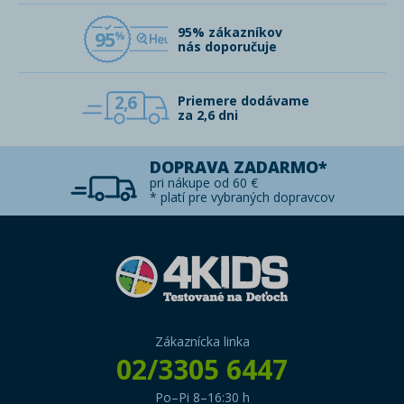
95% zákazníkov
95
nás doporučuje
2,6
Priemere dodávame
za 2,6 dni
DOPRAVA ZADARMO*
pri nákupe od 60 €
* platí pre vybraných dopravcov
Zákaznícka linka
02/3305 6447
Po–Pi 8–16:30 h