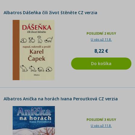
Albatros Dášeňka čili život štěněte CZ verzia
POSLEDNÍ 2 KUSY
U vás už 11.8.
8,22 €
Do košíka
Albatros Anička na horách Ivana Peroutková CZ verzia
POSLEDNÍ 3 KUSY
U vás už 11.8.