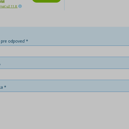
OM
ať už 11.8.
 pre odpoveď *
o
ka *