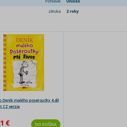
Pohlavie
Unisex
záruka
2 roky
 Deník malého poseroutky 4.díl
ot CZ verzia
1 €
DO KOŠÍKA