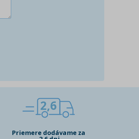
2,6
Priemere dodávame za
2,6 dni