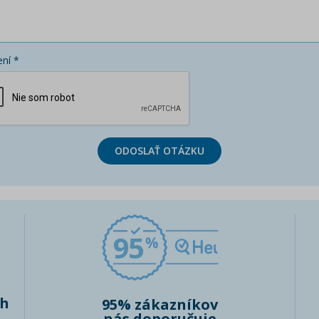
ní *
ODOSLAŤ OTÁZKU
95
ch
95% zákazníkov
nás doporučuje