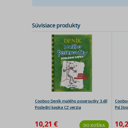
Súvisiace produkty
Cooboo Deník malého poseroutky 3.díl
Cooboo
Poslední kapka CZ verzia
Psí živ
10,21 €
10,2
DO KOŠÍKA