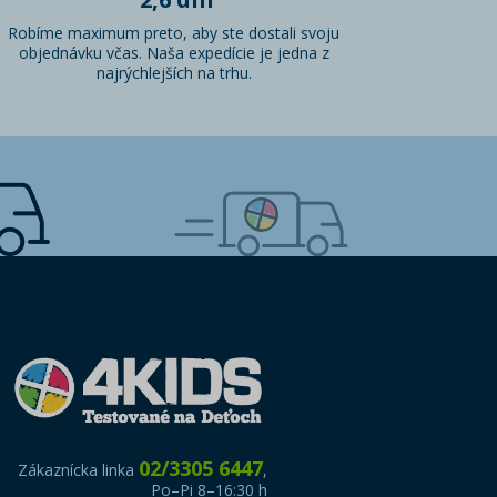
Robíme maximum preto, aby ste dostali svoju
objednávku včas. Naša expedície je jedna z
najrýchlejších na trhu.
02/3305 6447
Zákaznícka linka
,
Po–Pi 8–16:30 h