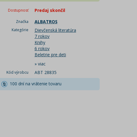
Predaj skončil
Dostupnosť
ALBATROS
Značka
Kategórie
Dievčenská literatúra
7 rokov
Knihy
6 rokov
Beletrie pre deti
»
viac
ABT 28835
Kód výrobcu
100 dní na vrátenie tovaru