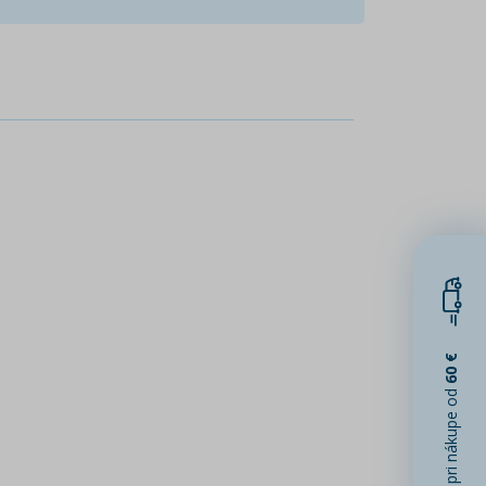
60 €
pri nákupe od