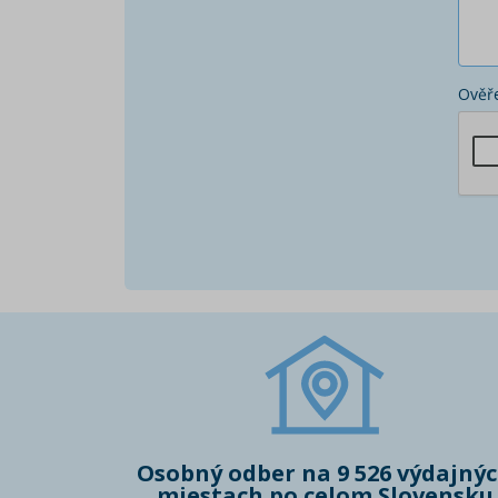
Ověře
Osobný odber na 9 526 výdajný
miestach po celom Slovensku