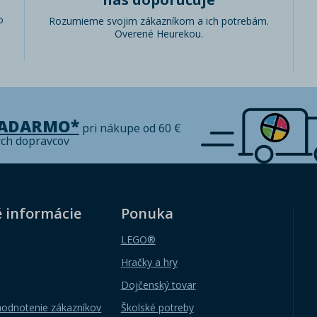
o
Rozumieme svojim zákazníkom a ich potrebám.
Overené Heurekou.
ZADARMO*
pri nákupe od 60 €
ých dopravcov
é informácie
Ponuka
LEGO®
Hračky a hry
Dojčenský tovar
hodnotenie zákazníkov
Školské potreby