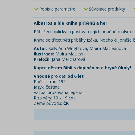
Popis a parametre
Súvisiace produkty
Albatros Bible Kniha příběhů a her
Přiblížení biblických postav a jejich příběhů malým 
Kniha se třicetipěti příběhy Izáka, Noeho či Jonáše
Autor:
Sally Ann Wrightová, Moira Macleanová
Ilustrace:
Moira Maclean
Přeložil:
Jana Melicharová
Kupte dětem Bibli s doplněním o hryvé úkoly!
Vhodné
pro děti
od 6 let
Počet stran: 192
Jazyk: čeština
Vazba: brožovaná lepená
Rozměry: 19 x 19 cm
Země původu:
ČR