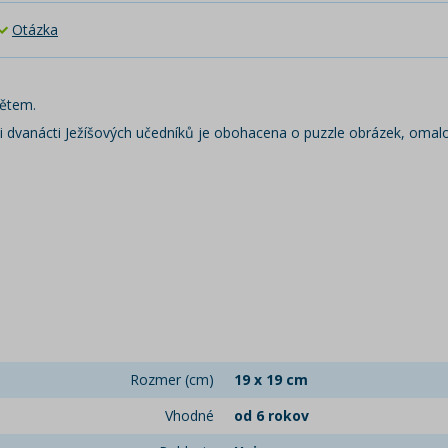
Otázka
dětem.
 či dvanácti Ježíšových učedníků je obohacena o puzzle obrázek, omalo
Rozmer (cm)
19 x 19 cm
Vhodné
od 6 rokov