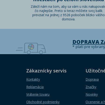
Záleží nám na tom, aby sa vám u nás nakupoval
čo najlepšie. Preto si teraz môžete svoj balík
prevziať na jednej z 9526 pobočiek blízko vášho
domova.
DOPRAVA 
* platí pre vybran
Zákaznícky servis
Užitočn
Kontakty
Doprava
Reklamácia
Značky
Vrátenie tovaru
Novinky
Obchodné podmienky
Ocenenie a 