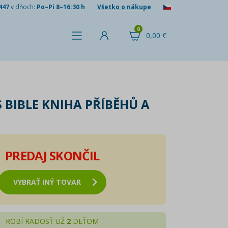
447
v dňoch:
Po–Pi 8–16:30 h
Všetko o nákupe
0
0,00 €
 BIBLE KNIHA PŘÍBĚHŮ A
PREDAJ SKONČIL
VYBRAŤ INÝ TOVAR
ROBÍ RADOSŤ UŽ
2
DEŤOM