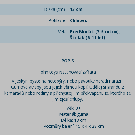
Dĺžka (cm)
13 cm
Pohlavie
Chlapec
Vek
Predškolák (3-5 rokov),
Školák (6-11 let)
POPIS
John toys Natahovací zvířata
V jeskyni byste na netopýry, nebo pavouky neradi narazili.
Gumové atrapy jsou jejich věrnou kopií. Udělej si srandu z
kamarádů nebo rodiny a přichystej jim překvapení, ze kterého se
jim zježí chlupy.
Věk: 3+
Materiál: guma
Délka: 13 cm
Rozměry balení: 15 x 4 x 28 cm