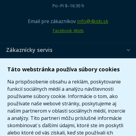
Po–Pi 8–16:30 h
Email pre zákazníkov
info@4kids.sk
Facebook 4Kids
Zákaznícky servis
Užitočné informácie
Táto webstránka používa súbory cookies
Ponuka
Na prispôsobenie obsahu a reklám, poskytovanie
funkcií sociálnych médií a analýzu návštevnosti
používame súbory cookie. Informácie o tom, ako
používate naše webové stránky, poskytujeme aj
našim partnerom v oblasti sociálnych médií, inzercie
a analýzy. Títo partneri môžu príslušné informácie
skombinovať s ďalšími údajmi, ktoré ste im poskytli
alebo ktoré od vás získali, keď ste používali ich