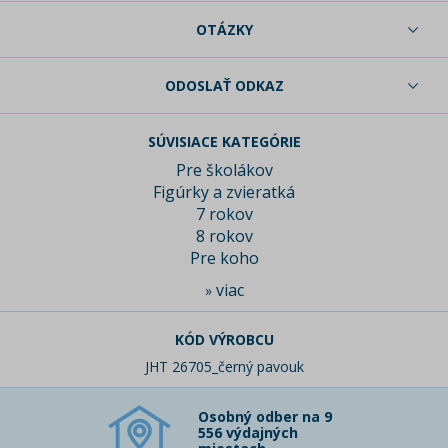
OTÁZKY
ODOSLAŤ ODKAZ
SÚVISIACE KATEGÓRIE
Pre školákov
Figúrky a zvieratká
7 rokov
8 rokov
Pre koho
viac
»
KÓD VÝROBCU
JHT 26705_černý pavouk
Osobný odber na 9
556 výdajných