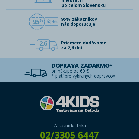
miestach
po celom Slovensku
95% zákazníkov
95
nás doporučuje
2,6
Priemere dodávame
za 2,6 dni
DOPRAVA ZADARMO*
pri nákupe od 60 €
* platí pre vybraných dopravcov
Zákaznícka linka
02/3305 6447