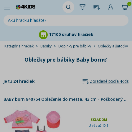
0
17100 druhov hračiek
Kategórie hračiek
Bábiky
Doplnky pre bábiky
Oblečky a šatočky
Oblečky pre bábiky Baby born®
Je tu
24 hračiek
Zoradené podľa 4kids
BABY born 840764 Oblečenie do mesta, 43 cm - Poškodený obal
SKLADOM
U vás už 10.8.