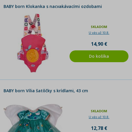
BABY born Klokanka s nacvakávacími ozdobami
SKLADOM
U vás už 10.8.
14,90 €
Do košíka
BABY born Vília šatôčky s krídlami, 43 cm
SKLADOM
U vás už 10.8.
12,78 €