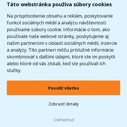
Táto webstránka používa súbory cookies
Na prispôsobenie obsahu a reklám, poskytovanie
funkcií sociálnych médií a analýzu návštevnosti
používame súbory cookie. Informácie o tom, ako
používate naše webové stránky, poskytujeme aj
našim partnerom v oblasti sociálnych médií, inzercie
a analýzy. Títo partneri môžu príslušné informácie
skombinovať s ďalšími údajmi, ktoré ste im poskytli
alebo ktoré od vás získali, keď ste používali ich
služby.
© 2005 - 2026 Copyright 4kids.sk
Povoliť všetko
LEGO, logo LEGO a minifigúrka sú ochrannými známkami spoločnosti LEGO Group. ©
2024 The LEGO Group.
Tieto internetové stránky používajú súbory cookie. Viac informácií
tu
.
Zobraziť detaily
Zobraziť verziu pre desktop
Doprava zadarmo
Odmietnuť
pri nákupe od
60 €*
Hračky môžete mať už
10.8.