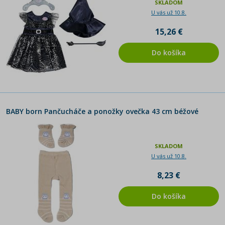
SKLADOM
U vás už 10.8.
15,26 €
Do košíka
BABY born Pančucháče a ponožky ovečka 43 cm béžové
SKLADOM
U vás už 10.8.
8,23 €
Do košíka