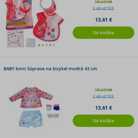
SKLADOM
U vás už 10.8.
13,61 €
Do košíka
BABY born Súprava na bicykel modrá 43 cm
SKLADOM
U vás už 10.8.
13,61 €
Do košíka