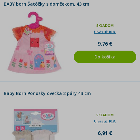
BABY born Šatôčky s domčekom, 43 cm
SKLADOM
U vás už 10.8.
9,76 €
Do košíka
Baby Born Ponožky ovečka 2 páry 43 cm
SKLADOM
U vás už 10.8.
6,91 €