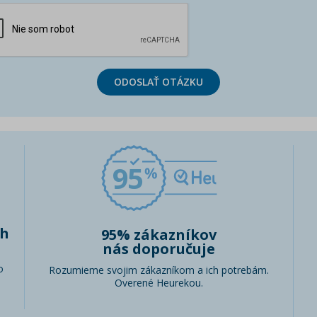
ODOSLAŤ OTÁZKU
95
ch
95% zákazníkov
nás doporučuje
o
Rozumieme svojim zákazníkom a ich potrebám.
Overené Heurekou.