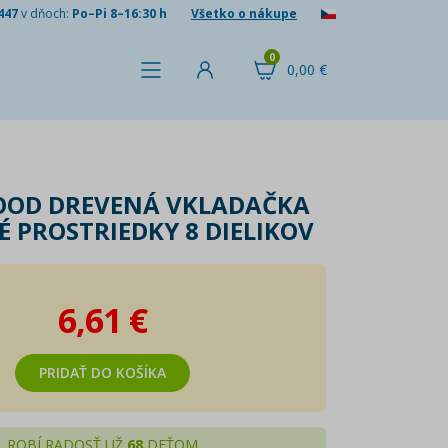
447
v dňoch:
Po–Pi 8–16:30 h
Všetko o nákupe
0
0,00 €
OOD DREVENÁ VKLADAČKA
 PROSTRIEDKY 8 DIELIKOV
6,61 €
PRIDAŤ DO KOŠÍKA
ROBÍ RADOSŤ UŽ
68
DEŤOM