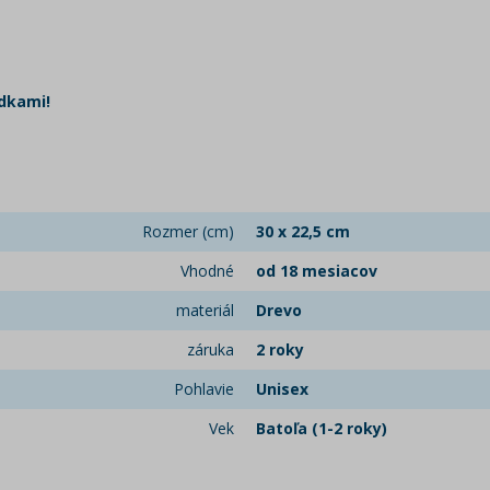
dkami!
Rozmer (cm)
30 x 22,5 cm
Vhodné
od 18 mesiacov
materiál
Drevo
záruka
2 roky
Pohlavie
Unisex
Vek
Batoľa (1-2 roky)