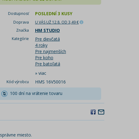
POSLEDNÍ 3 KUSY
Dostupnosť
Doprava
U VÁS UŽ 12.8.
OD 3,49 €
HM STUDIO
Značka
Kategórie
Pre dievčatá
4 roky
Pre najmenších
Pre koho
Pre batoľatá
»
viac
HMS 16V50016
Kód výrobcu
100 dní na vrátenie tovaru
 správne miesto.