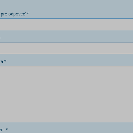
 pre odpoveď *
o
ka *
ní *