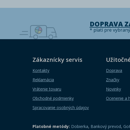
DOPRAVA 
* platí pre vybran
Zákaznícky servis
Užitočn
Kontakty
Doprava
Reklamácia
Značky
Vrátenie tovaru
Novinky
Obchodné podmienky
Ocenenie a 
Spracovanie osobných údajov
Platobné metódy:
Dobierka
,
Bankový prevod
,
GoP