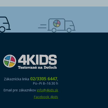
02/3305 6447
Zákaznícka linka
,
Po–Pi 8–16:30 h
Email pre zákazníkov
info@4kids.sk
Facebook 4kids