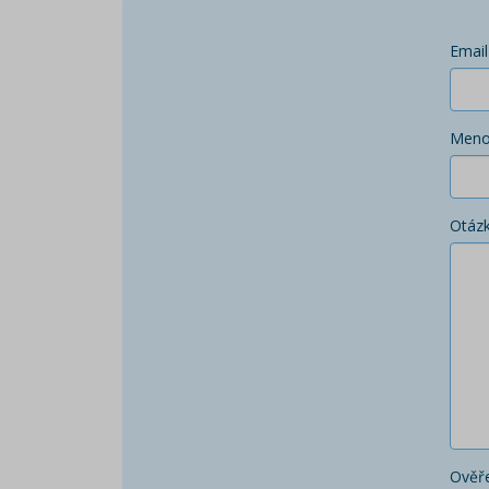
Email
Men
Otáz
Ověře