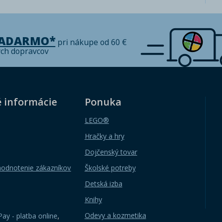
ZADARMO*
pri nákupe od 60 €
ých dopravcov
é informácie
Ponuka
LEGO®
Hračky a hry
Dojčenský tovar
hodnotenie zákazníkov
Školské potreby
Detská izba
Knihy
Odevy a kozmetika
ay - platba online
,