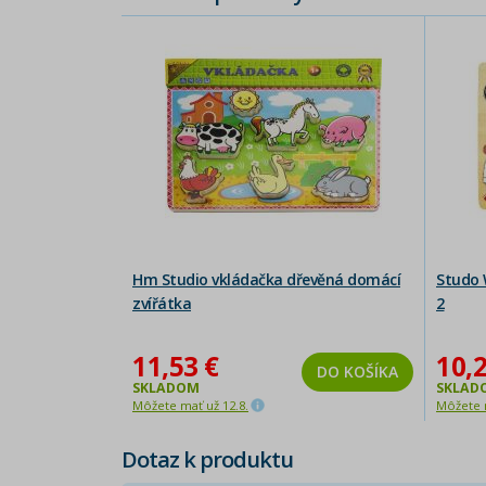
Hm Studio vkládačka dřevěná domácí
Studo 
zvířátka
2
11,53 €
10,2
DO KOŠÍKA
SKLADOM
SKLAD
Môžete mať už 12.8.
Môžete m
Dotaz k produktu