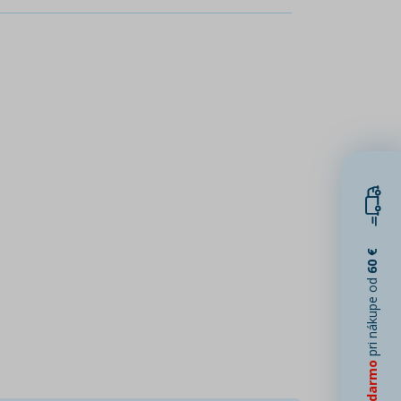
60 €
pri nákupe od