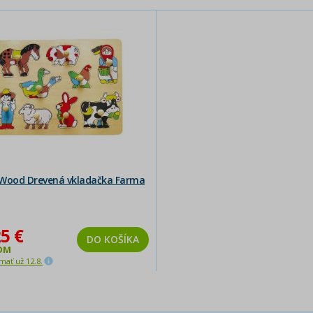
Wood Drevená vkladačka Farma
5 €
DO KOŠÍKA
OM
ať už 12.8.