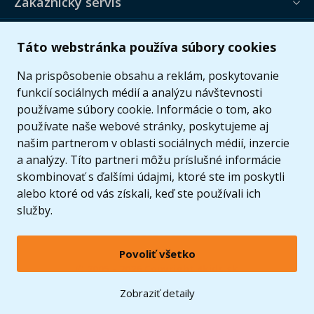
Zákaznícky servis
Užitočné informácie
Táto webstránka používa súbory cookies
Ponuka
Na prispôsobenie obsahu a reklám, poskytovanie
funkcií sociálnych médií a analýzu návštevnosti
používame súbory cookie. Informácie o tom, ako
používate naše webové stránky, poskytujeme aj
našim partnerom v oblasti sociálnych médií, inzercie
a analýzy. Títo partneri môžu príslušné informácie
skombinovať s ďalšími údajmi, ktoré ste im poskytli
alebo ktoré od vás získali, keď ste používali ich
služby.
Povoliť všetko
© 2005 - 2026 Copyright 4kids.sk
LEGO, logo LEGO a minifigúrka sú ochrannými známkami spoločnosti LEGO Group. ©
Zobraziť detaily
2024 The LEGO Group.