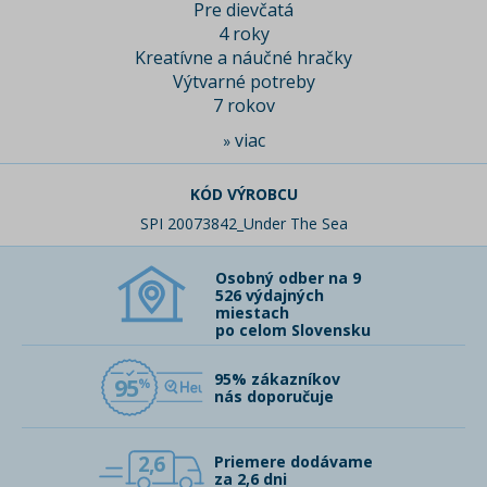
Pre dievčatá
4 roky
Kreatívne a náučné hračky
Výtvarné potreby
7 rokov
viac
»
KÓD VÝROBCU
SPI 20073842_Under The Sea
Osobný odber na 9
526 výdajných
miestach
po celom Slovensku
95% zákazníkov
95
nás doporučuje
2,6
Priemere dodávame
za 2,6 dni