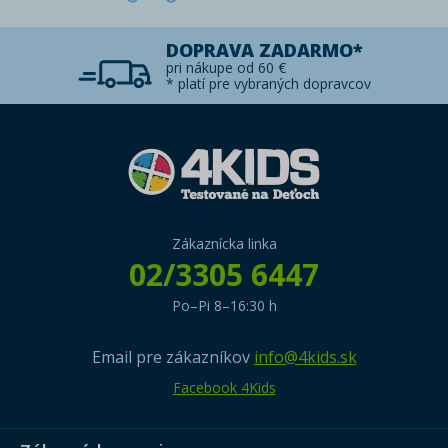
DOPRAVA ZADARMO*
pri nákupe od 60 €
* platí pre vybraných dopravcov
Zákaznícka linka
02/3305 6447
Po–Pi 8–16:30 h
Email pre zákazníkov
info@4kids.sk
Facebook 4Kids