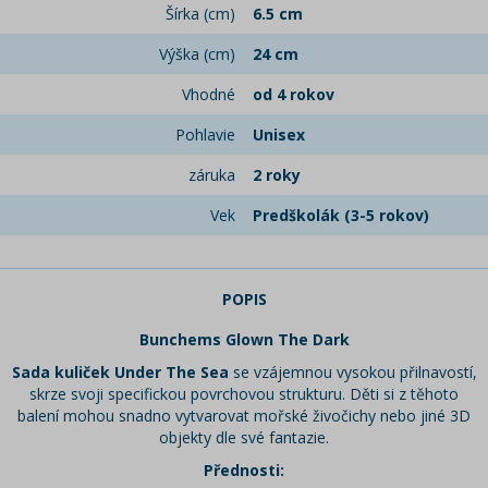
Šírka (cm)
6.5 cm
Výška (cm)
24 cm
Vhodné
od 4 rokov
Pohlavie
Unisex
záruka
2 roky
Vek
Predškolák (3-5 rokov)
POPIS
Bunchems Glown The Dark
Sada kuliček
Under The Sea
se vzájemnou vysokou přilnavostí,
skrze svoji specifickou povrchovou strukturu. Děti si z těhoto
balení mohou snadno vytvarovat mořské živočichy nebo jiné 3D
objekty dle své fantazie.
Přednosti: