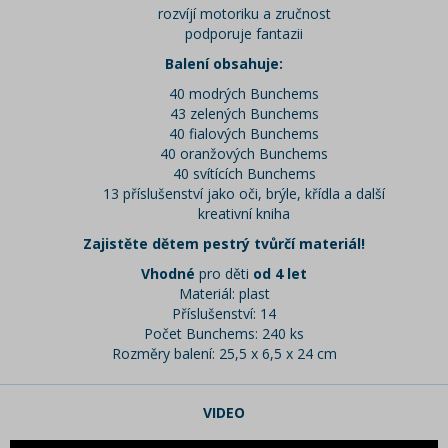
rozvíjí motoriku a zručnost
podporuje fantazii
Balení obsahuje:
40 modrých Bunchems
43 zelených Bunchems
40 fialových Bunchems
40 oranžových Bunchems
40 svítících Bunchems
13 příslušenství jako oči, brýle, křídla a další
kreativní kniha
Zajistěte dětem pestrý tvůrčí materiál!
Vhodné
pro děti
od 4 let
Materiál: plast
Příslušenství: 14
Počet Bunchems: 240 ks
Rozměry balení: 25,5 x 6,5 x 24 cm
VIDEO