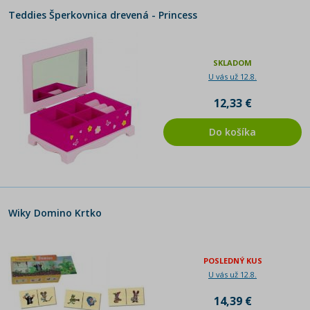
Teddies Šperkovnica drevená - Princess
SKLADOM
U vás už 12.8.
12,33 €
Do košíka
Wiky Domino Krtko
POSLEDNÝ KUS
U vás už 12.8.
14,39 €