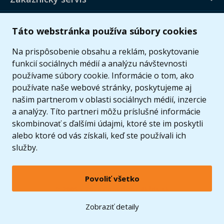
Užitočné informácie
Táto webstránka používa súbory cookies
Ponuka
Na prispôsobenie obsahu a reklám, poskytovanie
funkcií sociálnych médií a analýzu návštevnosti
používame súbory cookie. Informácie o tom, ako
používate naše webové stránky, poskytujeme aj
našim partnerom v oblasti sociálnych médií, inzercie
a analýzy. Títo partneri môžu príslušné informácie
skombinovať s ďalšími údajmi, ktoré ste im poskytli
alebo ktoré od vás získali, keď ste používali ich
služby.
Povoliť všetko
© 2005 - 2026 Copyright 4kids.sk
LEGO, logo LEGO a minifigúrka sú ochrannými známkami spoločnosti LEGO Group. ©
Zobraziť detaily
2024 The LEGO Group.
Tieto internetové stránky používajú súbory cookie. Viac informácií
tu
.