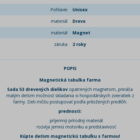
Pohlavie
Unisex
materiál
Drevo
materiál
Magnet
záruka
2 roky
POPIS
Magnetická tabuľka farma
Sada 53 drevených dielikov
opatrených magnetom, prináša
malým deťom možnosť skladania si hospodárskych zvieratiek z
farmy. Deti môžu postupovať podľa priložených predlôh.
prednosti:
príjemný prírodný materiál
rozvíja jemnú motoriku a predstavivosť
Kúpte deťom magnetickú tabuľku s farmou!