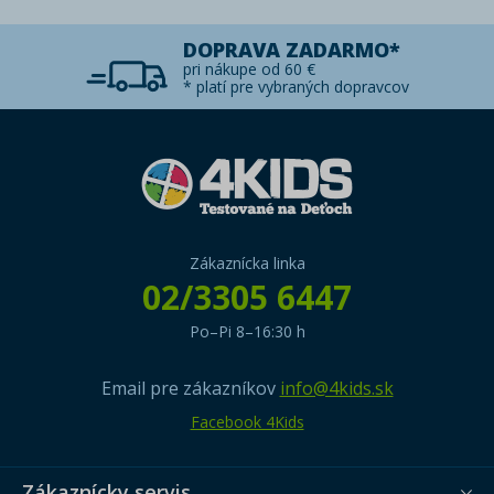
DOPRAVA ZADARMO*
pri nákupe od 60 €
* platí pre vybraných dopravcov
Zákaznícka linka
02/3305 6447
Po–Pi 8–16:30 h
Email pre zákazníkov
info@4kids.sk
Facebook 4Kids
Zákaznícky servis