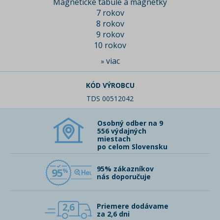
Magnetické tabule a magnetky
7 rokov
8 rokov
9 rokov
10 rokov
viac
»
KÓD VÝROBCU
TDS 00512042
Osobný odber na 9
556 výdajných
miestach
po celom Slovensku
95% zákazníkov
95
nás doporučuje
2,6
Priemere dodávame
za 2,6 dni