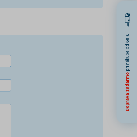
60 €
pri nákupe od
Doprava zadarmo