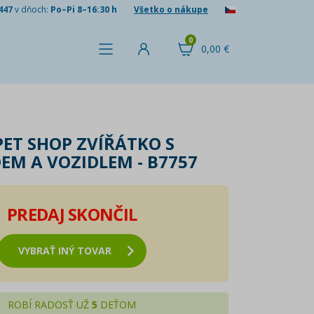
447
v dňoch:
Po–Pi 8–16:30 h
Všetko o nákupe
0
0,00 €
PET SHOP ZVÍŘÁTKO S
M A VOZIDLEM - B7757
PREDAJ SKONČIL
VYBRAŤ INÝ TOVAR
ROBÍ RADOSŤ UŽ
5
DEŤOM