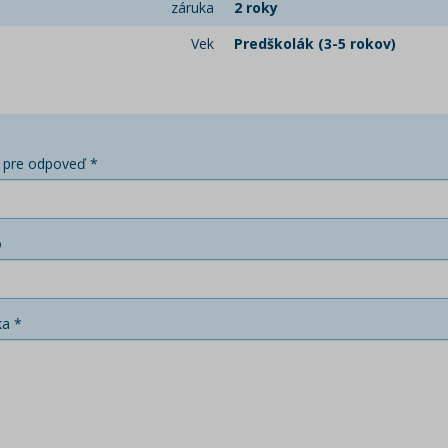
záruka
2 roky
Vek
Predškolák (3-5 rokov)
 pre odpoveď *
o
ka *