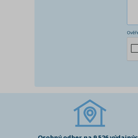
Ověře
Osobný odber na 9 526 výdajný