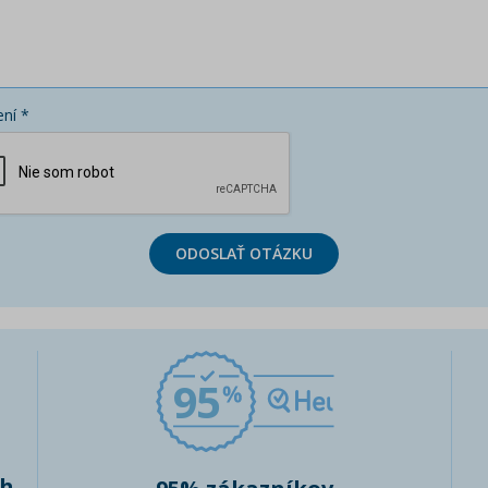
ní *
ODOSLAŤ OTÁZKU
95
ch