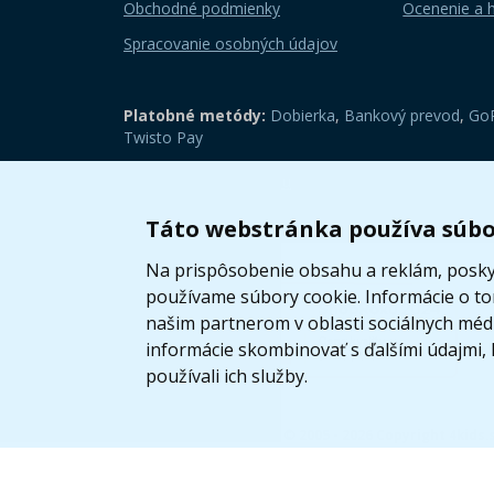
Obchodné podmienky
Ocenenie a 
Spracovanie osobných údajov
Platobné metódy:
Dobierka
,
Bankový prevod
,
GoP
Twisto Pay
Zobraziť mobilnú verziu
Táto webstránka používa súbo
Na prispôsobenie obsahu a reklám, poskyt
používame súbory cookie. Informácie o t
našim partnerom v oblasti sociálnych médií
informácie skombinovať s ďalšími údajmi, k
používali ich služby.
© 2005 - 2026 Copyright 4kids.