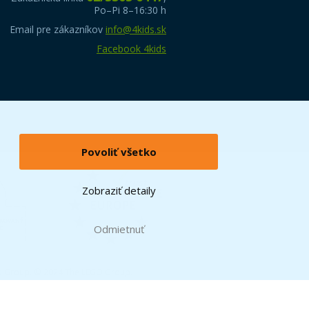
Po–Pi 8–16:30 h
Email pre zákazníkov
info@4kids.sk
Facebook 4kids
Povoliť všetko
Zobraziť detaily
Odmietnuť
O Group. © 2024 The LEGO Group.