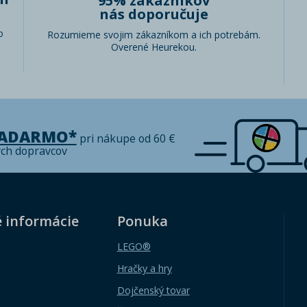
95% zákazníkov
nás doporučuje
o
Rozumieme svojim zákazníkom a ich potrebám.
Overené Heurekou.
ZADARMO*
pri nákupe od 60 €
ých dopravcov
é informácie
Ponuka
LEGO®
Hračky a hry
Dojčenský tovar