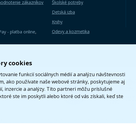
hodnotenie zákazníkov
Školské potreby
Detská izba
Knihy
Odevy a kozmetika
ay - platba online
,
ry cookies
ovanie funkcií sociálnych médií a analýzu návštevnosti
om, ako používate naše webové stránky, poskytujeme aj
, inzercie a analýzy. Títo partneri môžu príslušné
toré ste im poskytli alebo ktoré od vás získali, keď ste
sk
|
LEGO, logo LEGO a minifigúrka sú ochrannými známkami spoločnosti LEG
Tieto internetové stránky používajú súbory cookie. Viac informácií
tu
.