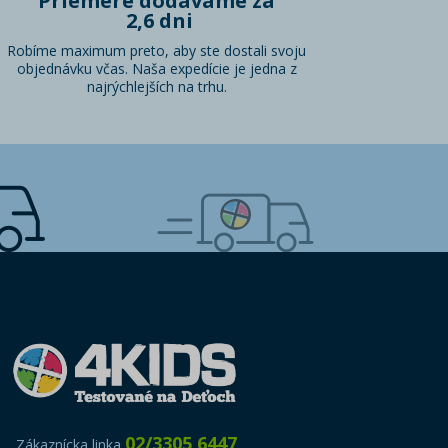
Priemere dodávame za
2,6 dni
Robíme maximum preto, aby ste dostali svoju
objednávku včas. Naša expedície je jedna z
najrýchlejších na trhu.
02/3305 6447
Zákaznícka linka
,