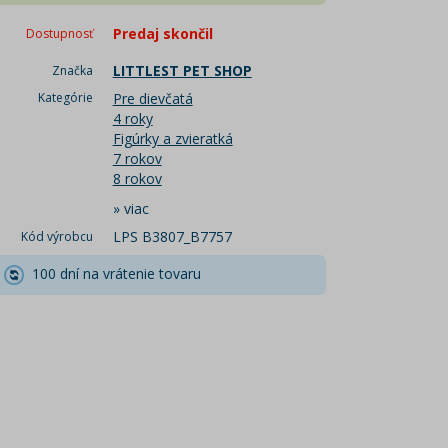
Predaj skončil
Dostupnosť
LITTLEST PET SHOP
Značka
Kategórie
Pre dievčatá
4 roky
Figúrky a zvieratká
7 rokov
8 rokov
»
viac
LPS B3807_B7757
Kód výrobcu
100 dní na vrátenie tovaru