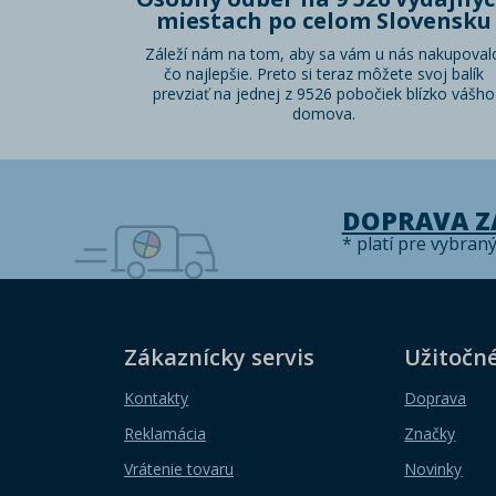
miestach po celom Slovensku
Záleží nám na tom, aby sa vám u nás nakupoval
čo najlepšie. Preto si teraz môžete svoj balík
prevziať na jednej z 9526 pobočiek blízko vášho
domova.
DOPRAVA 
* platí pre vybran
Zákaznícky servis
Užitočn
Kontakty
Doprava
Reklamácia
Značky
Vrátenie tovaru
Novinky