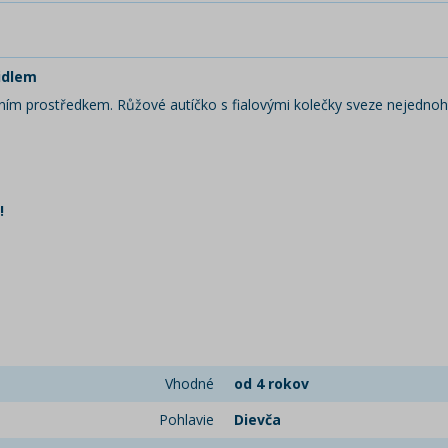
idlem
ním prostředkem. Růžové autíčko s fialovými kolečky sveze nejednoh
!
Vhodné
od 4 rokov
Pohlavie
Dievča