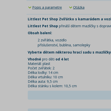
Popis a parametre
Otázka
Littlest Pet Shop Zvířátko s kamarádem a voz
Littlest Pet Shop
přináší dětem mazlíčky s doprav
Obsah balení:
2 zvířátka, vozidlo
příslušenství, bublina, samolepky
Vyberte dětem některou hrací sadu s mazlíčky
Vhodné
pro děti
od 4 let
Materiál: plast
Počet zvířátek: 2
Délka loďky: 14 cm
Délka vrtulníku: 10 cm
Délka auta: 9,5 cm
Délka stánku s kolem: 10,5 cm