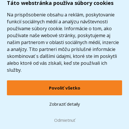
Táto webstránka používa súbory cookies
Ponuka
Na prispôsobenie obsahu a reklám, poskytovanie
funkcií sociálnych médií a analýzu návštevnosti
používame súbory cookie. Informácie o tom, ako
používate naše webové stránky, poskytujeme aj
našim partnerom v oblasti sociálnych médií, inzercie
a analýzy. Títo partneri môžu príslušné informácie
skombinovať s ďalšími údajmi, ktoré ste im poskytli
alebo ktoré od vás získali, keď ste používali ich
služby.
Povoliť všetko
© 2005 - 2026 Copyright 4kids.sk
LEGO, logo LEGO a minifigúrka sú ochrannými známkami spoločnosti LEGO Group. ©
Zobraziť detaily
2024 The LEGO Group.
Tieto internetové stránky používajú súbory cookie. Viac informácií
tu
.
Doprava zadarmo
Odmietnuť
pri nákupe od
60 €*
Zobraziť verziu pre desktop
Hračky môžete mať už
10.8.