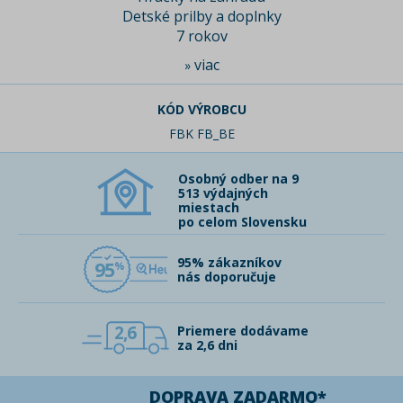
Detské prilby a doplnky
7 rokov
viac
»
KÓD VÝROBCU
FBK FB_BE
Osobný odber na 9
513 výdajných
miestach
po celom Slovensku
95% zákazníkov
95
nás doporučuje
2,6
Priemere dodávame
za 2,6 dni
DOPRAVA ZADARMO*