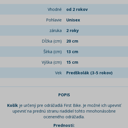
Vhodné
od 2 rokov
Pohlavie
Unisex
záruka
2 roky
Dĺžka (cm)
20 cm
Šírka (cm)
13 cm
Výška (cm)
15 cm
Vek
Predškolák (3-5 rokov)
POPIS
Košík
je určený pre odrážadlá First Bike. Je možné ich upevniť
upevniť na prednú stranu riadidiel tohto mnohonásobne
oceneného odrážadla.
Prednosti: