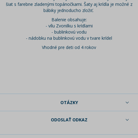
šiat s farebne zladenými topánočkami. Šaty aj krídla je možné z
bábiky jednoducho zložiť.
Balenie obsahuje:
- vílu Zvonilku s krídlami
- bublinkovú vodu
- nádobku na bublinkovú vodu v tvare krídel
Vhodné pre deti od 4 rokov
OTÁZKY
ODOSLAŤ ODKAZ