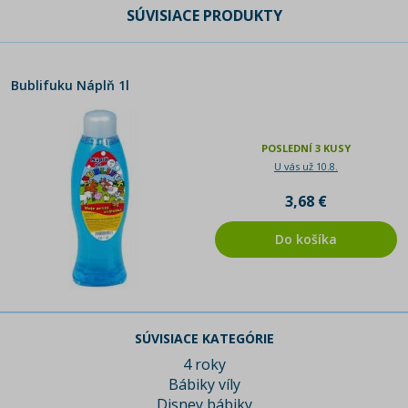
SÚVISIACE PRODUKTY
Bublifuku Náplň 1l
POSLEDNÍ 3 KUSY
U vás už 10.8.
3,68 €
Do košíka
SÚVISIACE KATEGÓRIE
4 roky
Bábiky víly
Disney bábiky