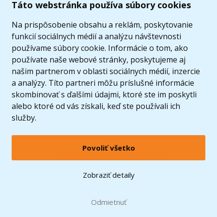
Táto webstránka používa súbory cookies
Ponuka
Na prispôsobenie obsahu a reklám, poskytovanie
funkcií sociálnych médií a analýzu návštevnosti
používame súbory cookie. Informácie o tom, ako
používate naše webové stránky, poskytujeme aj
našim partnerom v oblasti sociálnych médií, inzercie
a analýzy. Títo partneri môžu príslušné informácie
skombinovať s ďalšími údajmi, ktoré ste im poskytli
alebo ktoré od vás získali, keď ste používali ich
služby.
Povoliť všetko
© 2005 - 2026 Copyright 4kids.sk
LEGO, logo LEGO a minifigúrka sú ochrannými známkami spoločnosti LEGO Group. ©
Zobraziť detaily
2024 The LEGO Group.
Tieto internetové stránky používajú súbory cookie. Viac informácií
tu
.
Doprava zadarmo
Odmietnuť
pri nákupe od
60 €*
Zobraziť verziu pre desktop
Hračky môžete mať už
10.8.