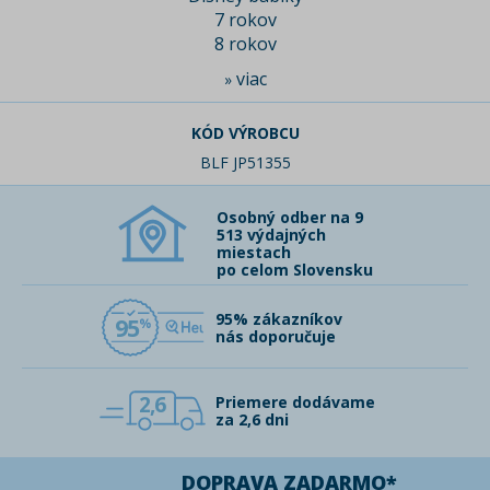
7 rokov
8 rokov
viac
»
KÓD VÝROBCU
BLF JP51355
Osobný odber na 9
513 výdajných
miestach
po celom Slovensku
95% zákazníkov
95
nás doporučuje
2,6
Priemere dodávame
za 2,6 dni
DOPRAVA ZADARMO*