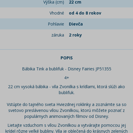
Výška (cm)
22 cm
Vhodné
od 4 do 8 rokov
Pohlavie
Dievča
záruka
2 roky
POPIS
Bábika Tink a bublifuk - Disney Fairies JP51355
4+
22 cm vysoká bábika - víla Zvonilka s krídlami, ktorá slúži ako
bublifuk.
Vstúpte do tajného sveta Hviezdnej roklinky a zoznámte sa so
svetovo preslávenou vílou Zvonilkou, ktorú môžete poznať z
populárnych animovaných filmov od Disney.
Lietajte vzduchom s vílou Zvonilkou a vytvárajte pomocou jej
krídel rôzne veľké bubliny. Víla je oblečená do krásnych zelených