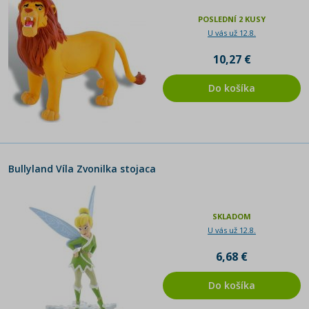
POSLEDNÍ 2 KUSY
U vás už 12.8.
10,27 €
Do košíka
Bullyland Víla Zvonilka stojaca
SKLADOM
U vás už 12.8.
6,68 €
Do košíka