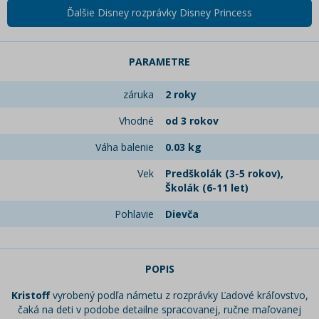
Ďalšie Disney rozprávky Disney Princess
PARAMETRE
záruka
2 roky
Vhodné
od 3 rokov
Váha balenie
0.03 kg
Vek
Predškolák (3-5 rokov),
Školák (6-11 let)
Pohlavie
Dievča
POPIS
Kristoff
vyrobený podľa námetu z rozprávky Ľadové kráľovstvo,
čaká na deti v podobe detailne spracovanej, ručne maľovanej