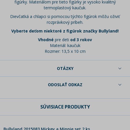
figúrky. Materiálom pre tieto figúrky je vysoko kvalitný
termoplastový kaučuk.
Dievčatká a chlapci si pomocou týchto figúrok môžu oživiť
rozprávkový príbeh.
Vyberte deťom niektoré z figúrok značky Bullyland!
Vhodné
pre deti
od 3 rokov
Materiál: kaučuk
Rozmer: 13,5 x 10 cm
OTÁZKY
ODOSLAŤ ODKAZ
SÚVISIACE PRODUKTY
Bullyland 2015083 Mickey a Minnie set 2 ks