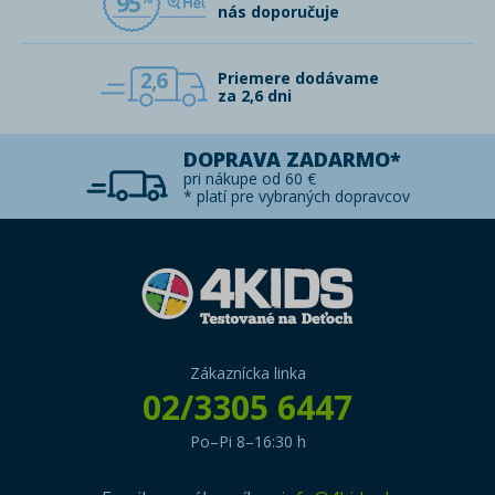
95
nás doporučuje
2,6
Priemere dodávame
za 2,6 dni
DOPRAVA ZADARMO*
pri nákupe od 60 €
* platí pre vybraných dopravcov
Zákaznícka linka
02/3305 6447
Po–Pi 8–16:30 h