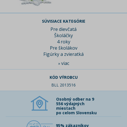
SÚVISIACE KATEGÓRIE
Pre dievčatá
Školáčky
4 roky
Pre školákov
Figúrky a zvieratká
viac
»
KÓD VÝROBCU
BLL 2013516
Osobný odber na 9
556 výdajných
miestach
po celom Slovensku
95% zákazníkov