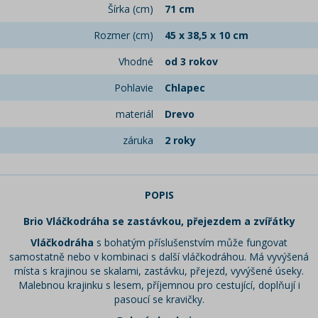
Šírka (cm)
71 cm
Rozmer (cm)
45 x 38,5 x 10 cm
Vhodné
od 3 rokov
Pohlavie
Chlapec
materiál
Drevo
záruka
2 roky
POPIS
Brio Vláčkodráha se zastávkou, přejezdem a zvířátky
Vláčkodráha
s bohatým příslušenstvím může fungovat
samostatně nebo v kombinaci s další vláčkodráhou. Má vyvýšená
místa s krajinou se skalami, zastávku, přejezd, vyvýšené úseky.
Malebnou krajinku s lesem, příjemnou pro cestující, doplňují i
pasoucí se kravičky.