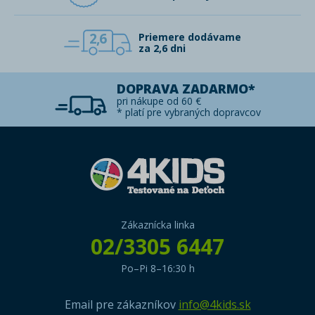
2,6
Priemere dodávame
za 2,6 dni
DOPRAVA ZADARMO*
pri nákupe od 60 €
* platí pre vybraných dopravcov
Zákaznícka linka
02/3305 6447
Po–Pi 8–16:30 h
Email pre zákazníkov
info@4kids.sk