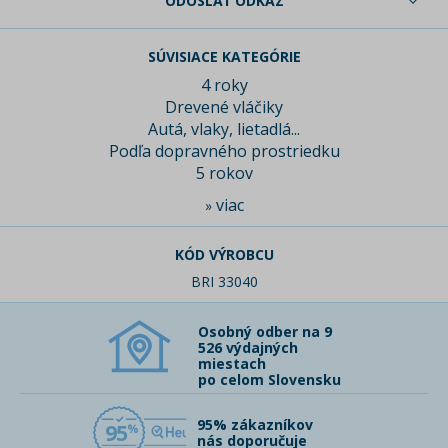
ODOSLAŤ ODKAZ
SÚVISIACE KATEGÓRIE
4 roky
Drevené vláčiky
Autá, vlaky, lietadlá...
Podľa dopravného prostriedku
5 rokov
viac
»
KÓD VÝROBCU
BRI 33040
Osobný odber na 9
526 výdajných
miestach
po celom Slovensku
95% zákazníkov
95
nás doporučuje