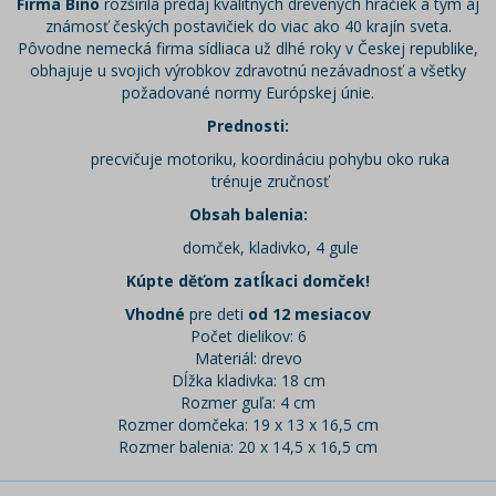
Firma Bino
rozšírila predaj kvalitných drevených hračiek a tým aj
známosť českých postavičiek do viac ako 40 krajín sveta.
Pôvodne nemecká firma sídliaca už dlhé roky v Českej republike,
obhajuje u svojich výrobkov zdravotnú nezávadnosť a všetky
požadované normy Európskej únie.
Prednosti:
precvičuje motoriku, koordináciu pohybu oko ruka
trénuje zručnosť
Obsah balenia:
domček, kladivko, 4 gule
Kúpte děťom zatĺkaci domček!
Vhodné
pre deti
od 12 mesiacov
Počet dielikov: 6
Materiál: drevo
Dĺžka kladivka: 18 cm
Rozmer guľa: 4 cm
Rozmer domčeka: 19 x 13 x 16,5 cm
Rozmer balenia: 20 x 14,5 x 16,5 cm