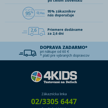
po celom Slovensku
95% zákazníkov
95
nás doporučuje
2,6
Priemere dodávame
za 2,6 dni
DOPRAVA ZADARMO*
pri nákupe od 60 €
* platí pre vybraných dopravcov
Zákaznícka linka
02/3305 6447