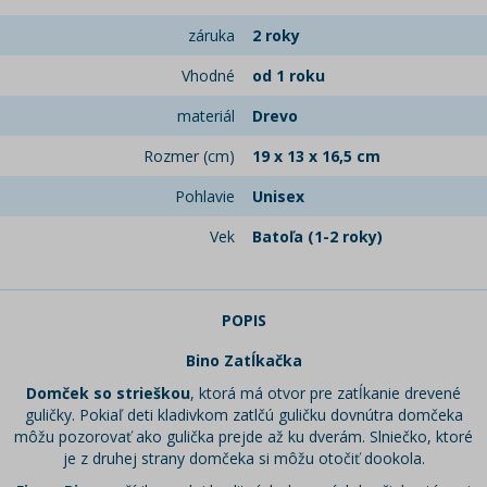
záruka
2 roky
Vhodné
od 1 roku
materiál
Drevo
Rozmer (cm)
19 x 13 x 16,5 cm
Pohlavie
Unisex
Vek
Batoľa (1-2 roky)
POPIS
Bino Zatĺkačka
Domček so strieškou
, ktorá má otvor pre zatĺkanie drevené
guličky. Pokiaľ deti kladivkom zatlčú guličku dovnútra domčeka
môžu pozorovať ako gulička prejde až ku dverám. Slniečko, ktoré
je z druhej strany domčeka si môžu otočiť dookola.