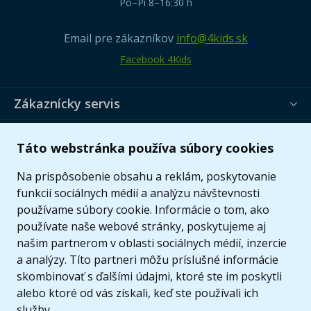
Po–Pi 8–16:30 h
Email pre zákazníkov
info@4kids.sk
Facebook 4Kids
Zákaznícky servis
Užitočné informácie
Táto webstránka používa súbory cookies
Ponuka
Na prispôsobenie obsahu a reklám, poskytovanie
funkcií sociálnych médií a analýzu návštevnosti
používame súbory cookie. Informácie o tom, ako
používate naše webové stránky, poskytujeme aj
našim partnerom v oblasti sociálnych médií, inzercie
a analýzy. Títo partneri môžu príslušné informácie
skombinovať s ďalšími údajmi, ktoré ste im poskytli
alebo ktoré od vás získali, keď ste používali ich
služby.