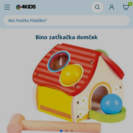
0
Bino zatĺkačka domček